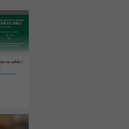
sin en sable /
s