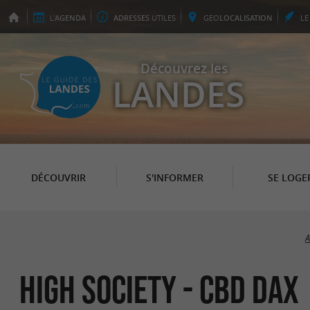
L'
AGENDA
ADRESSES
UTILES
GEO
LOCALISATION
L
Découvrez les
LANDES
DÉCOUVRIR
S'INFORMER
SE LOGE
A
High Society - CBD Dax