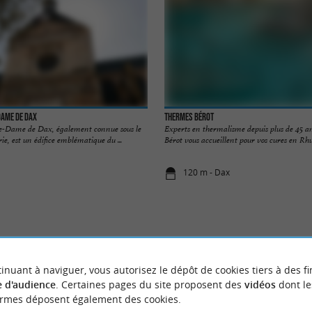
Dame de Dax
Thermes Bérot
e-Dame de Dax, également connue sous le
Experts en thermalisme depuis plus de 45 a
, est un édifice emblématique du ...
Bérot vous accueillent pour vos cures en Rhum
120 m - Dax
inuant à naviguer, vous autorisez le dépôt de cookies tiers à des fi
NOUS AVONS TESTÉ
POUR VOU
 d'audience
. Certaines pages du site proposent des
vidéos
dont le
ormes déposent également des cookies.