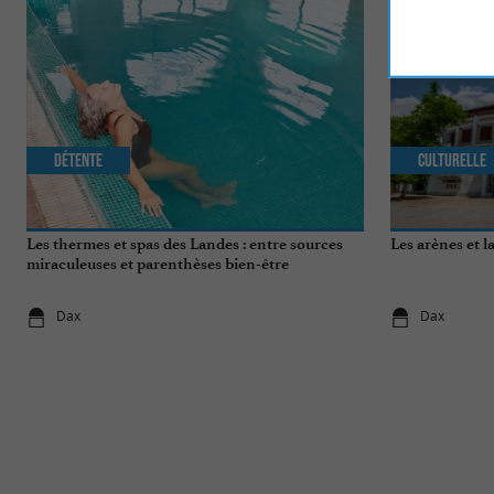
Détente
Culturelle
Les thermes et spas des Landes : entre sources
Les arènes et l
miraculeuses et parenthèses bien-être
Dax
Dax