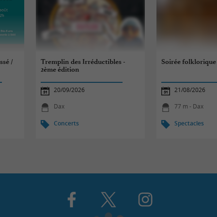
ssé /
Tremplin des Irréductibles -
Soirée folklorique
2ème édition
20/09/2026
21/08/2026
Dax
77 m - Dax
Concerts
Spectacles