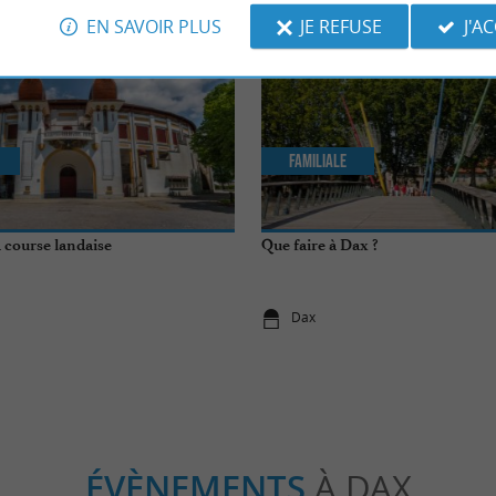
EN SAVOIR PLUS
JE REFUSE
J'A
Familiale
a course landaise
Que faire à Dax ?
Dax
ÉVÈNEMENTS
À DAX