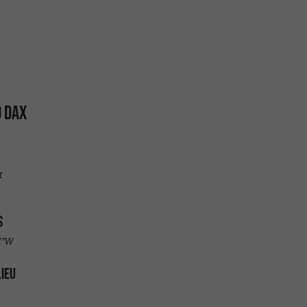
D DAX
t
S
7"W
LIEU