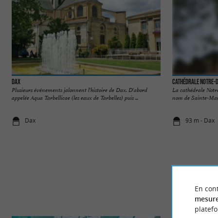
Dax
Cathédrale Notre-
Plusieurs événements jalonnent l'histoire de Dax. D'abord
La cathédrale Notr
appelée Aqua Tarbellicae (les eaux de Tarbelles) puis ...
nom de Sainte-Marie
Dax
93 m - Dax
En cont
mesure
platef