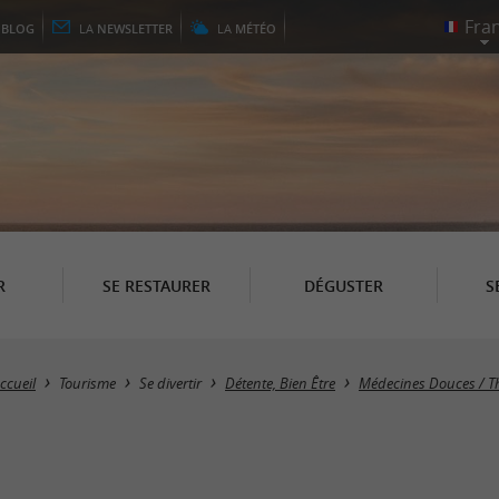
E
BLOG
LA
NEWSLETTER
LA
MÉTÉO
R
SE RESTAURER
DÉGUSTER
S
ccueil
Tourisme
Se divertir
Détente, Bien Être
Médecines Douces / Th