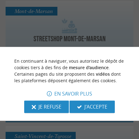
Mont-de-Marsan
StreetShop Mont-de-Marsan
En continuant à naviguer, vous autorisez le dépôt de
cookies tiers à des fins de
mesure d'audience
.
Bénesse-Maremne
Certaines pages du site proposent des
vidéos
dont
les plateformes déposent également des cookies.
EN SAVOIR PLUS
Coh Energy
JE REFUSE
J'ACCEPTE
Saint-Vincent-de-Tyrosse