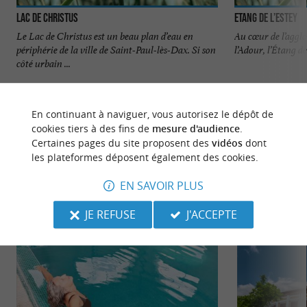
Lac de Christus
Etang de l’Estey
Le Lac de Christus est un beau plan d’eau en
Au cœur de l’agglo
périphérie de la ville de Saint-Paul-lès-Dax. Si son
l’Adour, l’Étang de
côté urbain ...
331 m - Saint-Paul-lès-Dax
2,4 km - 
En continuant à naviguer, vous autorisez le dépôt de
cookies tiers à des fins de
mesure d'audience
.
Certaines pages du site proposent des
vidéos
dont
les plateformes déposent également des cookies.
EN SAVOIR PLUS
NOUS AVONS TESTÉ
POUR VOUS
JE REFUSE
J'ACCEPTE