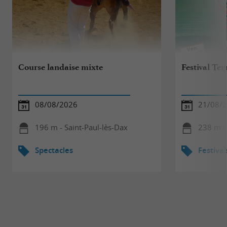
Course landaise mixte
Festival T
08/08/2026
21/08/2
196 m - Saint-Paul-lès-Dax
238 m - 
Spectacles
Festival