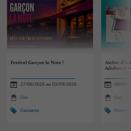
Festival Garçon la Note !
Atelier d'ini
Adultes et 
27/06/2026 au 03/09/2026
08/08/
Dax
Dax
Concerts
Divers