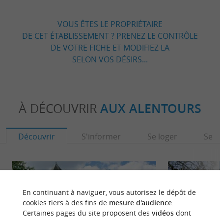
VOUS ÊTES LE PROPRIÉTAIRE
DE CET ÉTABLISSEMENT ? PRENEZ LE CONTRÔLE
DE VOTRE FICHE ET MODIFIEZ LA
SELON VOS DÉSIRS...
À DÉCOUVRIR
AUX ALENTOURS
Découvrir
S'informer
Se loger
Se r
En continuant à naviguer, vous autorisez le dépôt de
cookies tiers à des fins de
mesure d'audience
.
Certaines pages du site proposent des
vidéos
dont