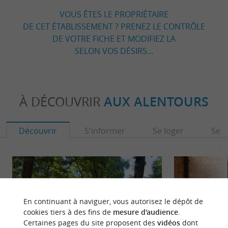
VOUS ÊTES LE PROPRIÉTAIRE
DE CET ÉTABLISSEMENT ? PRENEZ LE CONTRÔLE
DE VOTRE FICHE ET MODIFIEZ LA
SELON VOS DÉSIRS...
À DÉCOUVRIR
AUX ALENTOURS
Découvrir
S'informer
Se loger
Se r
En continuant à naviguer, vous autorisez le dépôt de
cookies tiers à des fins de
mesure d'audience
.
Certaines pages du site proposent des
vidéos
dont