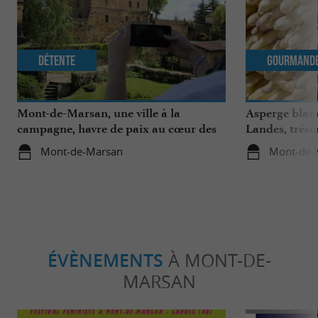
Détente
Gourmand
Mont-de-Marsan, une ville à la
Asperge blanc
campagne, havre de paix au cœur des
Landes, tréso
Landes
région
Mont-de-Marsan
Mont-de-
ÉVÈNEMENTS
À MONT-DE-
MARSAN