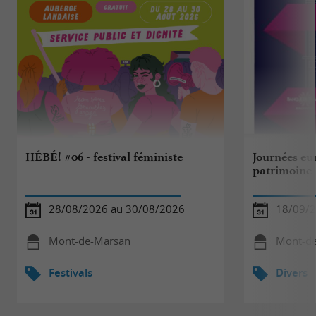
HÉBÉ! #06 - festival féministe
Journées eu
patrimoine 
28/08/2026 au 30/08/2026
18/09/
Mont-de-Marsan
Mont-d
Festivals
Divers