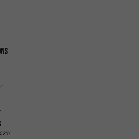
ONS
ur
6
S
.96"W