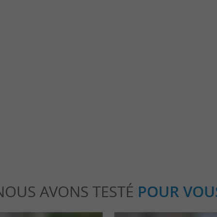
rie d'Aire
Lac et réserve ornithologique du Broussau
terie d'Aire-sur-l'Adour est un joyau de l'art
Au sud de Mont-de-Marsan, la Réserve orni
s Landes. Construite au XIe ...
du Broussau se trouve à la frontière du Gers. C
-sur-l'Adour
3,7 km - Aire-sur-l'Adour
NOUS AVONS TESTÉ
POUR VOU