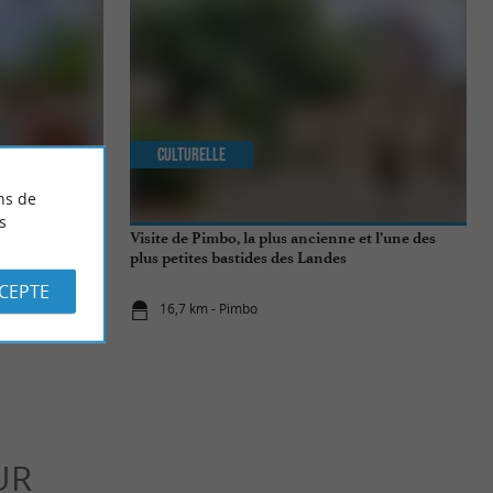
Culturelle
ns de
s
Geaune
Visite de Pimbo, la plus ancienne et l’une des
plus petites bastides des Landes
CCEPTE
16,7 km - Pimbo
UR