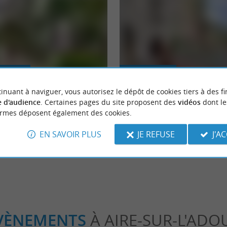
eekend
Culturelle
inuant à naviguer, vous autorisez le dépôt de cookies tiers à des fi
 d'audience
. Certaines pages du site proposent des
vidéos
dont le
males des Landes
À la découverte de la Bastide de 
ormes déposent également des cookies.
EN SAVOIR PLUS
JE REFUSE
J'A
génie-les-Bains
11,5 km - Geaune
VÈNEMENTS
À AIRE-SUR-L'ADO