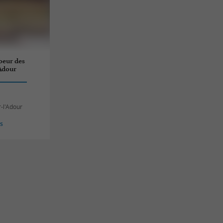
coeur des
 Adour
r-l'Adour
es