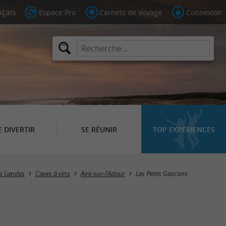
Espace Pro
Carnets de Voyage
Connexion
E DIVERTIR
SE RÉUNIR
TOP EXPÉRIENCES
es Landes
Caves à vins
Aire-sur-l'Adour
Les Petits Gascons