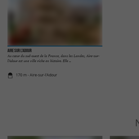
Aire sur l'Adour
Église Sainte-Quitte
Au cœur du sud-ouest de la France, dans les Landes, Aire-sur-
L'église Sainte-Quit
l’Adour est une ville riche en histoire. Elle ...
roman situé dans le
170 m - Aire-sur-l'Adour
655 m - Aire