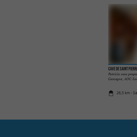
Cave de Saint Pierr
Patricia vous propo
Gascogne, AOC Sai
26,5 km - S