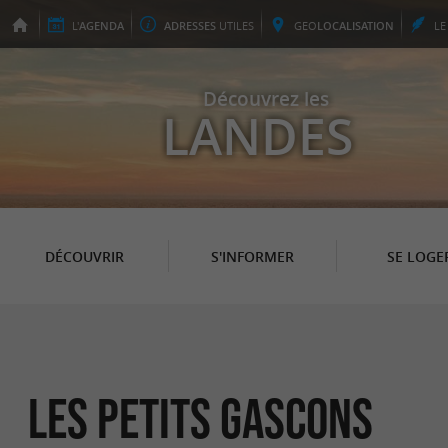
L'
AGENDA
ADRESSES
UTILES
GEO
LOCALISATION
L
Découvrez les
LANDES
DÉCOUVRIR
S'INFORMER
SE LOGE
Les Petits Gascons