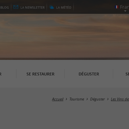
E
BLOG
LA
NEWSLETTER
LA
MÉTÉO
R
SE RESTAURER
DÉGUSTER
S
Accueil
Tourisme
Déguster
Les Vins d