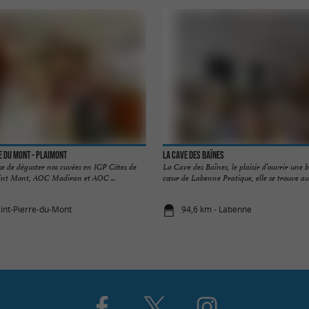
e du Mont - Plaimont
La Cave des Baïnes
se de déguster nos cuvées en IGP Côtes de
La Cave des Baïnes, le plaisir d’ouvrir une 
nt Mont, AOC Madiran et AOC ...
cœur de Labenne Pratique, elle se trouve au 
aint-Pierre-du-Mont
94,6 km - Labenne