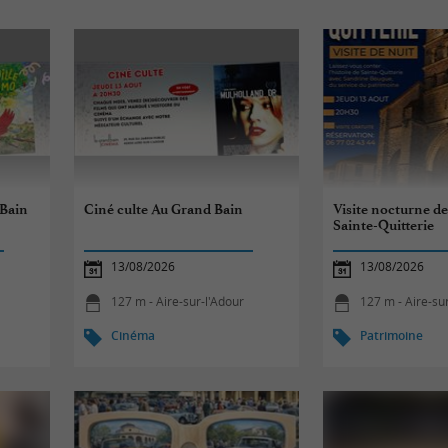
 Bain
Ciné culte Au Grand Bain
Visite nocturne de 
Sainte-Quitterie
13/08/2026
13/08/2026
127 m - Aire-sur-l'Adour
127 m - Aire-su
Cinéma
Patrimoine