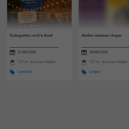
Guinguette, rock'n food
Atelier summer cirque
21/08/2026
28/08/2026
127 m - Aire-sur-l'Adour
127 m - Aire-sur-l'Adour
Concerts
Cirque