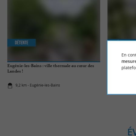
Détente
Séjours / W
En cont
mesure
Eugénie-les-Bains : ville thermale au cœur des
Les villes ther
platef
Landes !
9,2 km - Eugénie-les-Bains
9,2 km - Eu
É