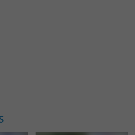
Château du Lau
thologique du Lac
Au sud de l’Adour et de Mont-de-Marsan, le Château du Lau
’est ...
est un manoir du 15ème siècle, qui occupe une ...
6,9 km - Duhort-Bachen
S