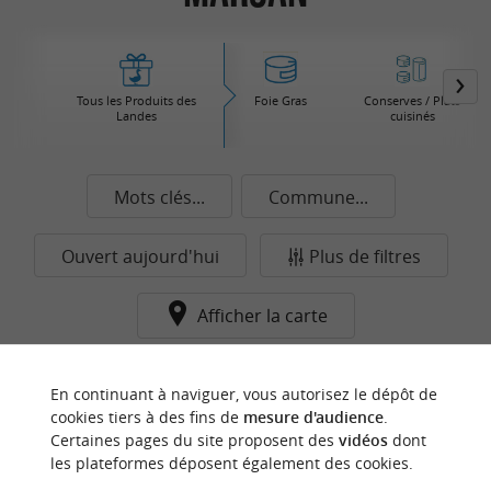
Tous les Produits des
Foie Gras
Conserves / Plats
Landes
cuisinés
Mots clés...
Commune...
Ouvert aujourd'hui
Plus de filtres
Afficher la carte
Aucun résultat dans cette catégorie pour cette
En continuant à naviguer, vous autorisez le dépôt de
commune pour le moment...
cookies tiers à des fins de
mesure d'audience
.
Certaines pages du site proposent des
vidéos
dont
les plateformes déposent également des cookies.