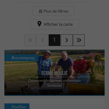
Plus de filtres
Afficher la carte
1
Brassempouy
Ferme Moulié
Découvrez des saveurs authentique
landaises
Pouillon