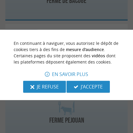
FERME DE BACOGE
Hontanx
En continuant à naviguer, vous autorisez le dépôt de
cookies tiers à des fins de
mesure d'audience
.
Certaines pages du site proposent des
vidéos
dont
DOMAINE DE LAUBESSE
les plateformes déposent également des cookies.
EN SAVOIR PLUS
JE REFUSE
J'ACCEPTE
Hontanx
FERME PEJOUAN