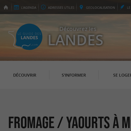
L'
AGENDA
ADRESSES
UTILES
GEO
LOCALISATION
L
Découvrez les
LANDES
DÉCOUVRIR
S'INFORMER
SE LOGE
Fromage / Yaourts à 