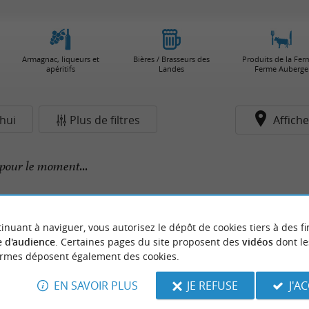
Armagnac, liqueurs et
Bières / Brasseurs des
Produits de la Fer
apéritifs
Landes
Ferme Auberge
hui
Plus de filtres
Affiche
pour le moment...
inuant à naviguer, vous autorisez le dépôt de cookies tiers à des fi
 d'audience
. Certaines pages du site proposent des
vidéos
dont le
ormes déposent également des cookies.
EN SAVOIR PLUS
JE REFUSE
J'A