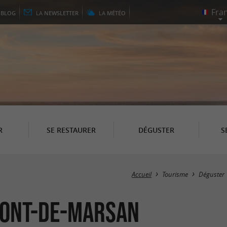
E
BLOG
LA
NEWSLETTER
LA
MÉTÉO
R
SE RESTAURER
DÉGUSTER
S
Accueil
Tourisme
Déguster
Mont-de-Marsan