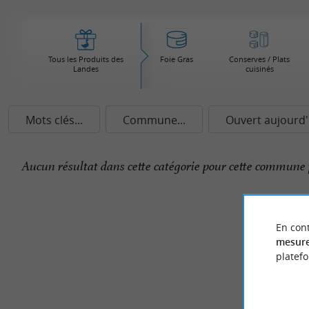
Tous les Produits des
Foie Gras
Conserves / Plats
Landes
cuisinés
Mots clés...
Commune...
Ouvert aujourd'
Aucun résultat dans cette catégorie pour cette commune 
En cont
mesure
platef