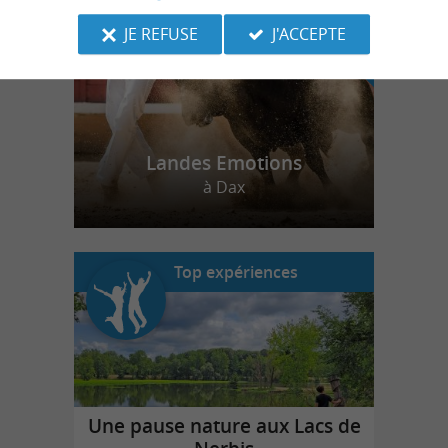
JE REFUSE
J'ACCEPTE
Landes Emotions
à Dax
Top expériences
Une pause nature aux Lacs de