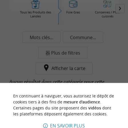
Tous les Produits des
Foie Gras
Conserves / Plats
Landes
cuisinés
Mots clés...
Commune...
Plus de filtres
Afficher la carte
Aucun résultat dans cette catégorie pour cette
commune pour le moment...
En continuant à naviguer, vous autorisez le dépôt de
cookies tiers à des fins de
mesure d'audience
.
Certaines pages du site proposent des
vidéos
dont
n
o
t
e
c
o
u
p
e
c
o
e
u
les plateformes déposent également des cookies.
r
d
r
EN SAVOIR PLUS