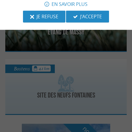
EN SAVOIR PLUS
Gaillères
4.9 km
JE REFUSE
J'ACCEPTE
Etang de Massy
Bostens
4.1 km
Site des Neufs Fontaines