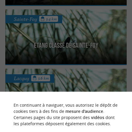
Sainte-Foy
3.4 km
Etang classé de Sainte-Foy
Lacquy
3.6 km
Étang du Lamond
En continuant à naviguer, vous autorisez le dépôt de
cookies tiers à des fins de
mesure d'audience
.
Certaines pages du site proposent des
vidéos
dont
les plateformes déposent également des cookies.