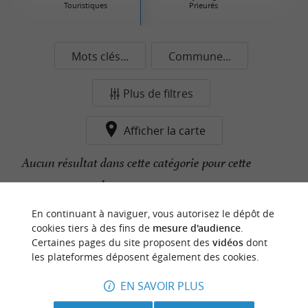
Touristiques
Prieurés
Mots clés...
Commune...
Plus de filtres
Afficher la carte
Aucun résultat dans cette catégorie pour cette
commune pour le moment...
En continuant à naviguer, vous autorisez le dépôt de
cookies tiers à des fins de
mesure d'audience
.
n
o
t
e
c
o
u
p
e
c
o
e
u
Certaines pages du site proposent des
vidéos
dont
r
d
r
les plateformes déposent également des cookies.
EN SAVOIR PLUS