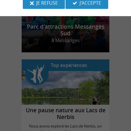
JE REFUSE
J'ACCEPTE
Parc d'attractions Messanges
Sud
à Messanges
Top expériences
Une pause nature aux Lacs de
Nerbis
Nous avons exploré les Lacs de Nerbis, un