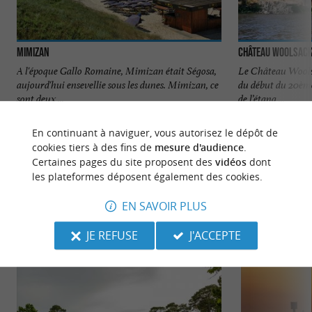
Mimizan
Château Woolsac
A l'époque Gallo Romaine, Mimizan était Ségosa,
Le Château Wools
aujourd'hui ensevellie sous les dunes. Mimizan, ce
du début du 20ème 
sont deux ...
de l’étang ...
712 m - Mimizan
2,9 km - 
En continuant à naviguer, vous autorisez le dépôt de
cookies tiers à des fins de
mesure d'audience
.
Certaines pages du site proposent des
vidéos
dont
les plateformes déposent également des cookies.
EN SAVOIR PLUS
NOUS AVONS TESTÉ
POUR VOUS
JE REFUSE
J'ACCEPTE