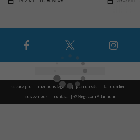
19,2 km - Lit-et-Mixe
39,5 km - 
espace pro
mentions légales
plan du site
faire un lien
suivez-nous
contact
©
Negocom Atlantique