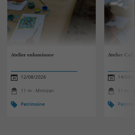
Atelier enluminure
Atelier Call
12/08/2026
14/08/
11 m - Mimizan
11 m - 
Patrimoine
Patrimo