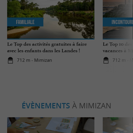
Familiale
Incontour
Le Top des activités gratuites à faire
Le Top 10 des
avec les enfants dans les Landes !
vacances à M
712 m - Mimizan
712 m - 
ÉVÈNEMENTS
À MIMIZAN