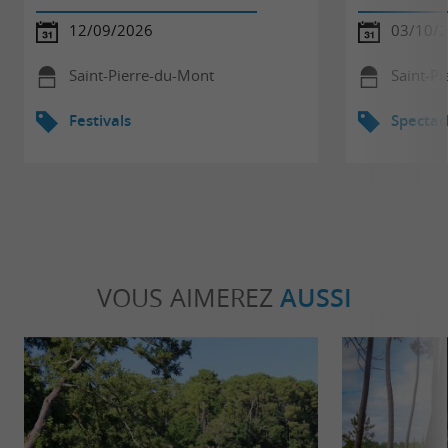
12/09/2026
03/10/
Saint-Pierre-du-Mont
Saint-P
Festivals
Spectac
VOUS AIMEREZ
AUSSI