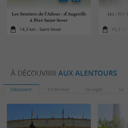
Les Sentiers de l'Adour : d'Augreilh
12.1 : M
à Péré Saint-Sever
14,3 km - Saint-Sever
15,3 km
À DÉCOUVRIR
AUX ALENTOURS
Découvrir
S'informer
Se loger
Se r