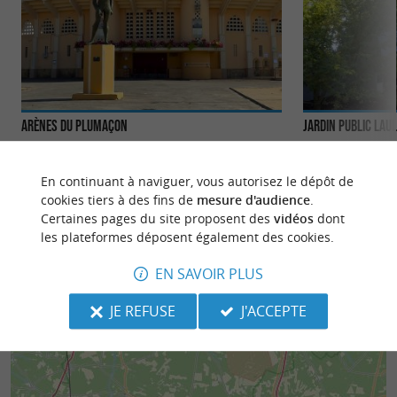
Arènes du Plumaçon
Jardin public Lau
Les arènes du Plumaçon de Mont-de-Marsan,
Situé en plein cœ
construites en 1889, sont un lieu emblématique de
public Laulom est 
En continuant à naviguer, vous autorisez le dépôt de
la ville. Elles ont ...
ouvert ses ...
cookies tiers à des fins de
mesure d'audience
.
Certaines pages du site proposent des
vidéos
dont
1,4 km - Mont-de-Marsan
1,6 km - 
les plateformes déposent également des cookies.
EN SAVOIR PLUS
JE REFUSE
J'ACCEPTE