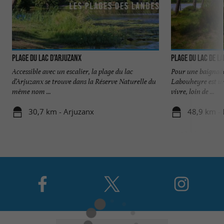
Plage du Lac d’Arjuzanx
Plage du Lac de L
Accessible avec un escalier, la plage du lac
Pour une baignade e
d’Arjuzanx se trouve dans la Réserve Naturelle du
Labouheyre est un 
même nom ...
vivre, loin de ...
30,7 km - Arjuzanx
48,9 km -