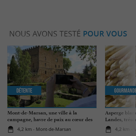
NOUS AVONS TESTÉ
POUR VOUS
Détente
Gourmand
Mont-de-Marsan, une ville à la
Asperge blanc
campagne, havre de paix au cœur des
Landes, tréso
Landes
région
4,2 km - Mont-de-Marsan
4,2 km -