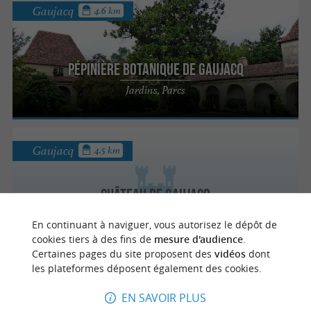
Gaujacq
4.6 km
Pépinière Botanique de Gaujacq
Jardins, Parcs
Gaujacq
4.5 km
Château de Gaujacq
Château et animations au cœur de la
En continuant à naviguer, vous autorisez le dépôt de
Chalosse
cookies tiers à des fins de
mesure d'audience
.
Certaines pages du site proposent des
vidéos
dont
les plateformes déposent également des cookies.
Gaujacq
4.5 km
EN SAVOIR PLUS