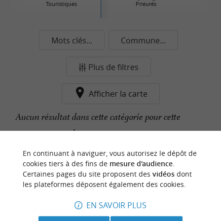
Touristiques
Prieurés
Mots clés...
Commune...
Plus de filtres
Afficher la carte
Aucun résultat dans cette catégorie pour cette
commune pour le moment...
En continuant à naviguer, vous autorisez le dépôt de
cookies tiers à des fins de
mesure d'audience
.
n
o
t
e
c
o
u
p
e
c
o
e
u
Certaines pages du site proposent des
vidéos
dont
r
d
r
les plateformes déposent également des cookies.
EN SAVOIR PLUS