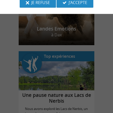
JE REFUSE
J'ACCEPTE
Landes Emotions
à Dax
Top expériences
Une pause nature aux Lacs de
Nerbis
Nous avons exploré les Lacs de Nerbis, un