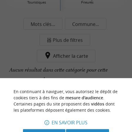
Touristiques
Prieurés
Mots clés...
Commune...
Plus de filtres
Afficher la carte
Aucun résultat dans cette catégorie pour cette
commune pour le moment...
En continuant à naviguer, vous autorisez le dépôt de
cookies tiers à des fins de
mesure d'audience
.
n
o
t
e
c
o
u
p
e
c
o
e
u
Certaines pages du site proposent des
vidéos
dont
r
d
r
les plateformes déposent également des cookies.
EN SAVOIR PLUS