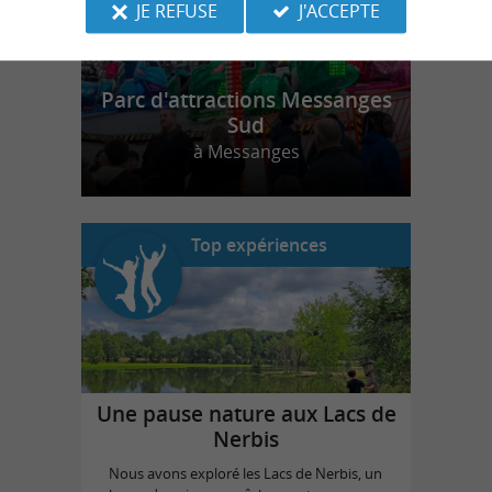
JE REFUSE
J'ACCEPTE
Parc d'attractions Messanges
Sud
à Messanges
Top expériences
Une pause nature aux Lacs de
Nerbis
Nous avons exploré les Lacs de Nerbis, un