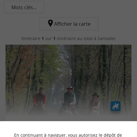
Mots clés...
Afficher la carte
Itinéraire
1
sur
1
itinéraire au total
à Samadet
Boucle de Samadet
En continuant à naviguer, vous autorisez le dépôt de