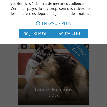
cookies tiers à des fins de
mesure d'audience
.
Certaines pages du site proposent des
vidéos
dont
Samadet
les plateformes déposent également des cookies.
70,4 km
EN SAVOIR PLUS
JE REFUSE
J'ACCEPTE
n
o
t
e
c
o
u
p
e
c
o
e
u
r
d
r
Landes Emotions
à Dax