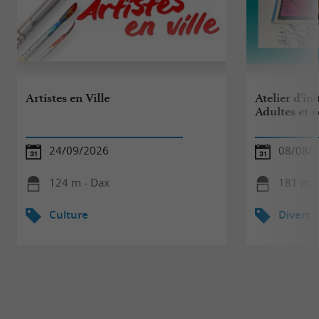
Artistes en Ville
Atelier d'ini
Adultes et 
24/09/2026
08/08/
124 m - Dax
181 m -
Culture
Divers