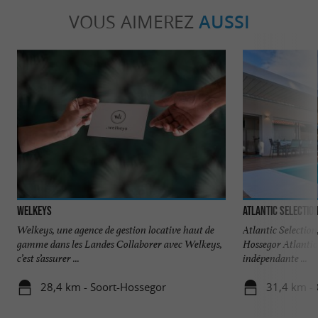
VOUS AIMEREZ
AUSSI
Welkeys
Atlantic Selectio
Welkeys, une agence de gestion locative haut de
Atlantic Selection
gamme dans les Landes Collaborer avec Welkeys,
Hossegor Atlantic 
c’est s’assurer ...
indépendante ...
28,4 km - Soort-Hossegor
31,4 km -