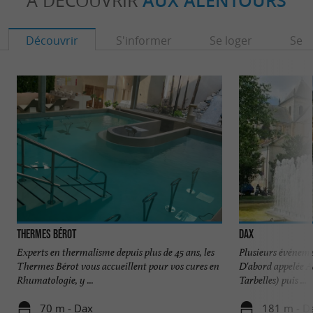
À DÉCOUVRIR
AUX ALENTOURS
Découvrir
S'informer
Se loger
Se r
Thermes Bérot
Dax
Experts en thermalisme depuis plus de 45 ans, les
Plusieurs événemen
Thermes Bérot vous accueillent pour vos cures en
D'abord appelée Aq
Rhumatologie, y ...
Tarbelles) puis ...
70 m - Dax
181 m - D