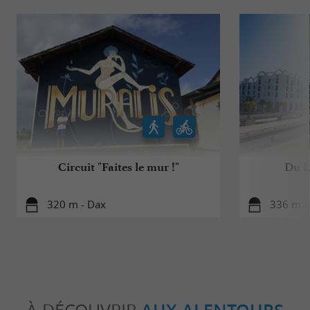
Circuit "Faites le mur !"
Du h
320 m - Dax
336 m -