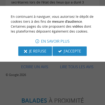
secrétaires lors de l'état des lieux qui a duré 3
minutes retard non excusé de la personne 3/4
d'heure ! !! ! Pas d'excuse de sa part 😱 je ne les
En continuant à naviguer, vous autorisez le dépôt de
recommanderais pas
cookies tiers à des fins de
mesure d'audience
.
Certaines pages du site proposent des
vidéos
dont
les plateformes déposent également des cookies.
EN SAVOIR PLUS
Avis publié par Gladys Montlouis-félicité le
JE REFUSE
J'ACCEPTE
21/12/2025
ECRIRE UN AVIS
LIRE TOUS LES AVIS
© Google 2026
BALADES
À PROXIMITÉ