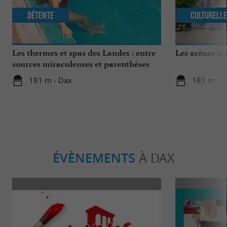
Détente
Culturell
Les thermes et spas des Landes : entre
Les arènes et
sources miraculeuses et parenthèses
bien-être
181 m - Dax
181 m - 
ÉVÈNEMENTS
À DAX