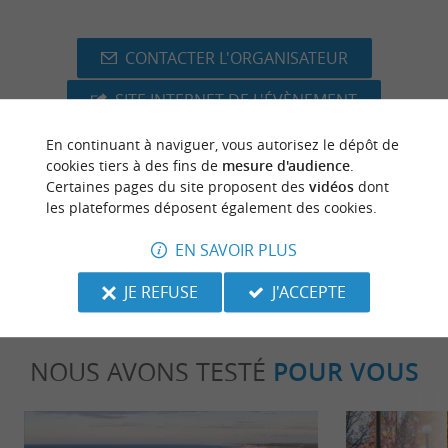
CONTACTER L'ORGANISATEUR
SITE INTERNET DE L'ÉVÈNEMENT
En continuant à naviguer, vous autorisez le dépôt de
cookies tiers à des fins de
mesure d'audience
.
Certaines pages du site proposent des
vidéos
dont
dernière mise à jour :
les plateformes déposent également des cookies.
13/11/2025 à 12:17:04
Source :
EN SAVOIR PLUS
Evènement proposé par un internaute
JE REFUSE
J'ACCEPTE
NOUS AVONS TESTÉ
POUR VOUS