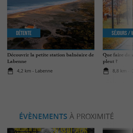
Détente
Séjours /
Découvrir la petite station balnéaire de
Que faire dan
Labenne
pleut ?
4,2 km - Labenne
8,8 km - 
ÉVÈNEMENTS
À PROXIMITÉ