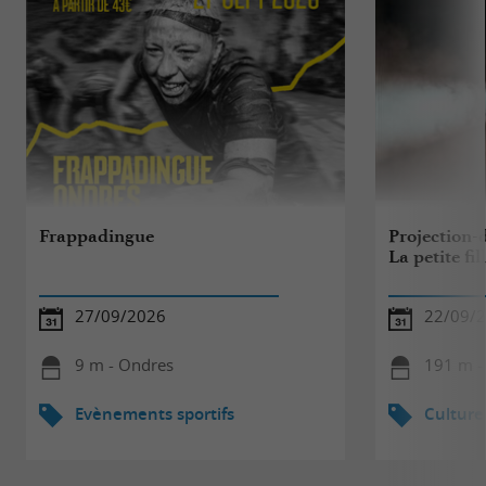
Frappadingue
Projection-
La petite fil
27/09/2026
22/09/
9 m - Ondres
191 m -
Evènements sportifs
Culture