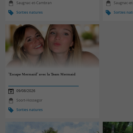
Saugnac-et-Cambran
Saugnac-e
Sorties natures
Sorties na
"Escape Mermaid" avec la Team Mermaid
09/08/2026
Soort-Hossegor
Sorties natures