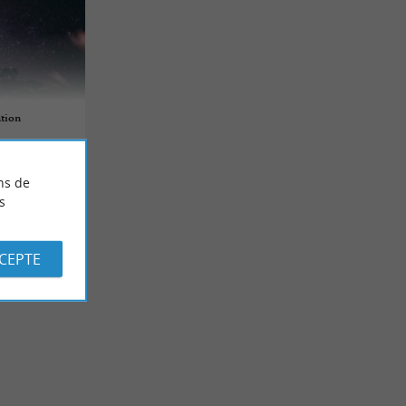
ation
ns de
s
CCEPTE