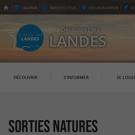
L'
AGENDA
ADRESSES
UTILES
GEO
LOCALISATION
L
Découvrez les
LANDES
DÉCOUVRIR
S'INFORMER
SE LOGE
Sorties natures