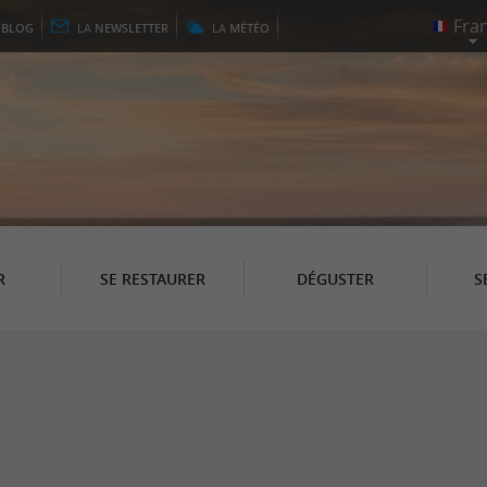
E
BLOG
LA
NEWSLETTER
LA
MÉTÉO
R
SE RESTAURER
DÉGUSTER
S