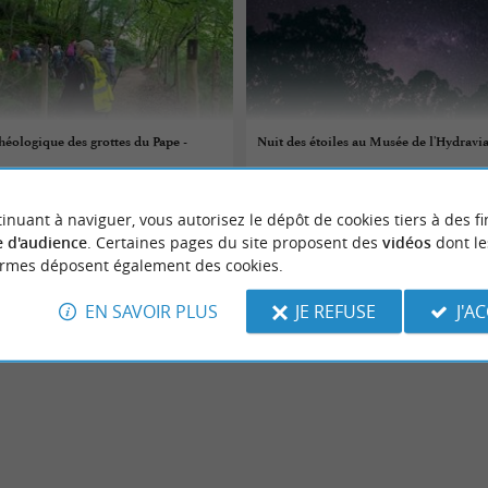
chéologique des grottes du Pape -
Nuit des étoiles au Musée de l'Hydravi
10/08/2026
inuant à naviguer, vous autorisez le dépôt de cookies tiers à des fi
uy
Biscarrosse
 d'audience
. Certaines pages du site proposent des
vidéos
dont le
ormes déposent également des cookies.
tures
Sorties natures
EN SAVOIR PLUS
JE REFUSE
J'A