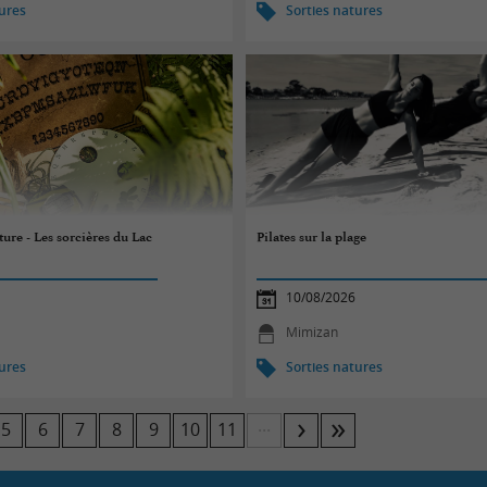
tures
Sorties natures
re - Les sorcières du Lac
Pilates sur la plage
10/08/2026
Mimizan
tures
Sorties natures
...
5
6
7
8
9
10
11