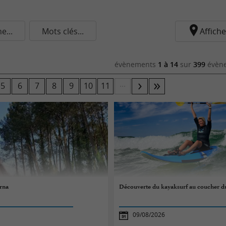
...
Mots clés...
Affiche
évènements
1 à 14
sur
399
évène
...
5
6
7
8
9
10
11
rna
Découverte du kayaksurf au coucher du
09/08/2026