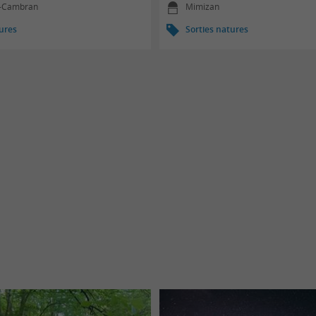
t-Cambran
Mimizan
tures
Sorties natures