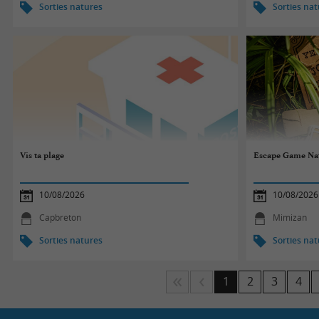
Sorties natures
Sorties na
Vis ta plage
Escape Game Natu
10/08/2026
10/08/2026
Capbreton
Mimizan
Sorties natures
Sorties na
1
2
3
4