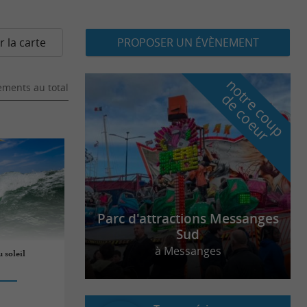
r la carte
PROPOSER UN ÉVÈNEMENT
n
o
t
e
c
o
u
p
e
c
o
e
u
ments au total
r
d
r
Parc d'attractions Messanges
Sud
à Messanges
 soleil