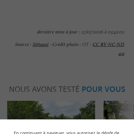
dernière mise à jour :
27/07/2026 à 03:42:02
Source :
Crédit photo :
Sirtaqui
-
OT -
CC BY-NC-ND
4.0
NOUS AVONS TESTÉ
POUR VOUS
En continuant à naviguer, vous autorisez le dépôt de