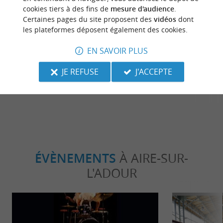
cookies tiers à des fins de
mesure d'audience
.
Détente
Séjours /
Certaines pages du site proposent des
vidéos
dont
les plateformes déposent également des cookies.
EN SAVOIR PLUS
Eugénie-les-Bains : ville thermale au
Les villes th
cœur des Landes !
JE REFUSE
J'ACCEPTE
9,3 km - Eugénie-les-Bains
9,3 km - 
ÉVÈNEMENTS
À AIRE-SUR-
L'ADOUR