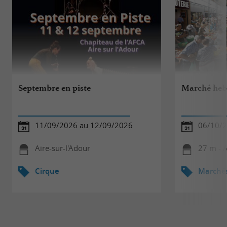
Septembre en piste
Marché heb
11/09/2026 au 12/09/2026
06/10/
Aire-sur-l'Adour
27 m - A
Cirque
Marché