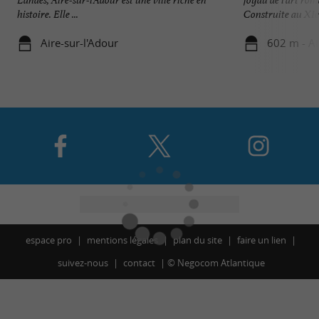
histoire. Elle ...
Construite au XIe 
Aire-sur-l'Adour
602 m - Ai
espace pro
mentions légales
plan du site
faire un lien
suivez-nous
contact
©
Negocom Atlantique