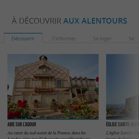
À DÉCOUVRIR
AUX ALENTOURS
Découvrir
S'informer
Se loger
Se r
Aire sur l'Adour
Église Sainte-Quitt
Au cœur du sud-ouest de la France, dans les
L'église Sainte-Qu
Landes, Aire-sur-l’Adour est une ville riche en
joyau de l'art rom