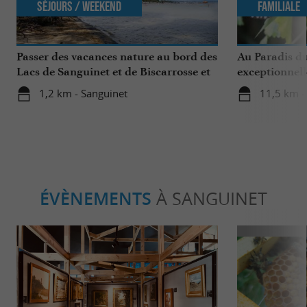
Séjours / Weekend
Familiale
Passer des vacances nature au bord des
Au Paradis du
Lacs de Sanguinet et de Biscarrosse et
exceptionnell
des plages
1,2 km - Sanguinet
11,5 km -
ÉVÈNEMENTS
À SANGUINET