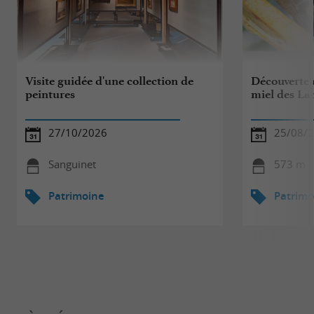
Visite guidée d'une collection de
Découverte d
peintures
miel des La
27/10/2026
25/08/
Sanguinet
573 m -
Patrimoine
Patrimo