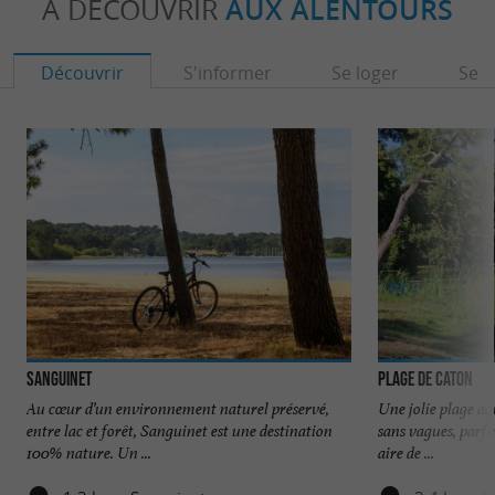
À DÉCOUVRIR
AUX ALENTOURS
Découvrir
S'informer
Se loger
Se r
Sanguinet
Plage de Caton
Au cœur d’un environnement naturel préservé,
Une jolie plage ag
entre lac et forêt, Sanguinet est une destination
sans vagues, parfai
100% nature. Un ...
aire de ...