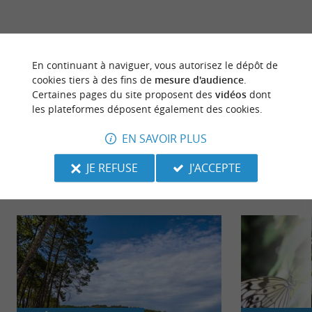
dernière mise à jour :
10/06/2026 à 05:12:43
En continuant à naviguer, vous autorisez le dépôt de
cookies tiers à des fins de
mesure d'audience
.
Source :
Crédit photo :
Sirtaqui
-
@Conservatoire des
Certaines pages du site proposent des
vidéos
dont
Landes -
CC BY-NC-ND 4.0
les plateformes déposent également des cookies.
EN SAVOIR PLUS
JE REFUSE
J'ACCEPTE
NOUS AVONS TESTÉ
POUR VOUS