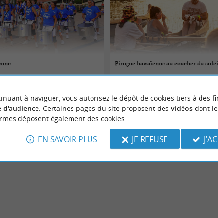
enne
Pirogue hawaïenne au coucher du soleil
07/08/2026
inuant à naviguer, vous autorisez le dépôt de cookies tiers à des fi
Mimizan
 d'audience
. Certaines pages du site proposent des
vidéos
dont le
ormes déposent également des cookies.
Patrimoine
EN SAVOIR PLUS
JE REFUSE
J'A