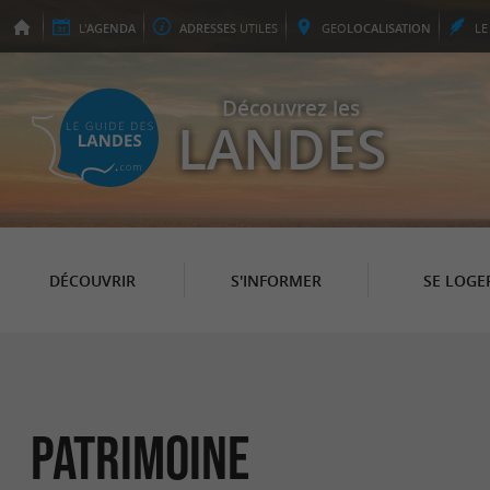
L'
AGENDA
ADRESSES
UTILES
GEO
LOCALISATION
L
Découvrez les
LANDES
DÉCOUVRIR
S'INFORMER
SE LOGE
Patrimoine