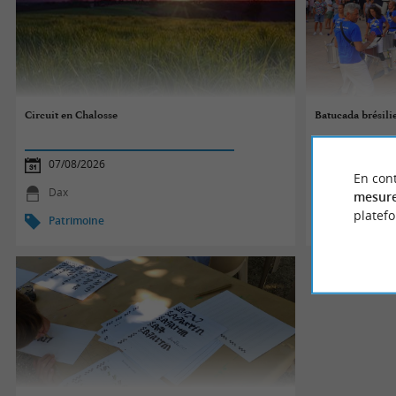
Circuit en Chalosse
Batucada brésili
07/08/2026
07/08/2026
En cont
Dax
Seignosse
mesure
platef
Patrimoine
Patrimoine