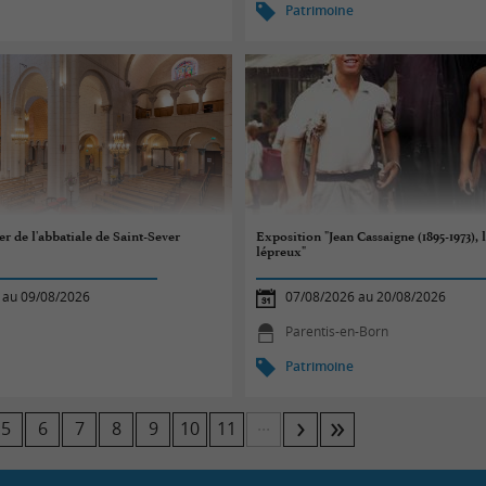
Patrimoine
r de l'abbatiale de Saint-Sever
Exposition "Jean Cassaigne (1895-1973), 
lépreux"
 au 09/08/2026
07/08/2026 au 20/08/2026
Parentis-en-Born
Patrimoine
...
5
6
7
8
9
10
11