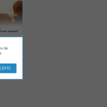
 avec apéritif
ns de
s
CCEPTE