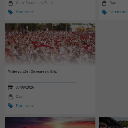
Vieux-Boucau-les-Bains
Dax
Patrimoine
Patrimoine
Visite guidée : On entre en féria !
07/08/2026
Dax
Patrimoine