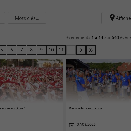
Mots clés...
Affiche
évènements
1 à 14
sur
563
évène
...
5
6
7
8
9
10
11
 entre en féria !
Batucada brésilienne
07/08/2026