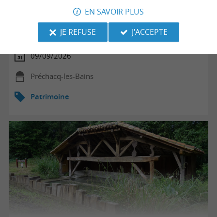
EN SAVOIR PLUS
Balade des 3 lavoirs
JE REFUSE
J'ACCEPTE
09/09/2026
Préchacq-les-Bains
Patrimoine