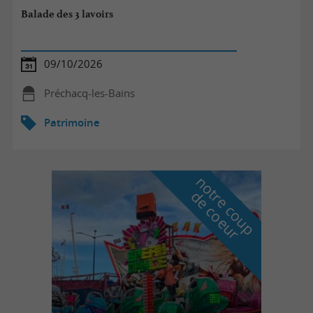
Balade des 3 lavoirs
09/10/2026
Préchacq-les-Bains
Patrimoine
n
o
t
e
c
o
u
p
e
c
o
e
u
r
d
r