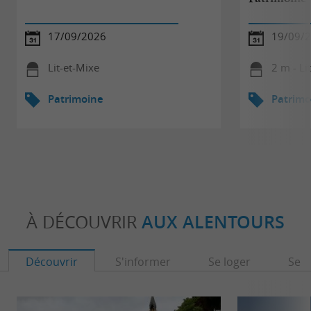
17/09/2026
19/09/2
Lit-et-Mixe
2 m - Li
Patrimoine
Patrimo
À DÉCOUVRIR
AUX ALENTOURS
Découvrir
S'informer
Se loger
Se r