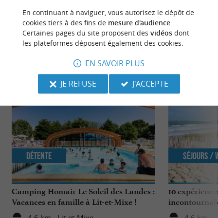
BY-NC-ND 4.0
En continuant à naviguer, vous autorisez le dépôt de
cookies tiers à des fins de
mesure d'audience
.
Certaines pages du site proposent des
vidéos
dont
les plateformes déposent également des cookies.
NOUS AVONS TESTÉ
POUR VOUS
EN SAVOIR PLUS
JE REFUSE
J'ACCEPTE
Détente
Séjours /
Camping Homair Le Soleil des Landes :
10 expérience
Vacances en famille à Lit-et-Mixe !
incontournab
Nature
4,6 km - Lit-et-Mixe
4,6 km - L