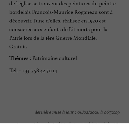
de l'église se trouvent des peintures du peintre
bordelais François-Maurice Roganeau sont à
découvrir, l'une d'elles, réalisée en 1920 est
consacrée aux enfants de Lit morts pour la
Patrie lors de la 1ère Guerre Mondiale.
Gratuit.
Patrimoine culturel
Thèmes :
+33 5 58 42 70 14
Tél. :
dernière mise à jour :
06/02/2026 à 06:52:09
Source :
Crédit photo :
Sirtaqui
-
Sophie Pawlak -
CC