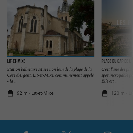
Lit-et-Mixe
Plage du Cap de l
Station balnéaire située non loin de la plage de la
C’est l’une des plu
Côte d’Argent, Lit-et-Mixe, communément appelé
spot incroyable po
« la ...
Elle est ...
92 m - Lit-et-Mixe
120 m - Li