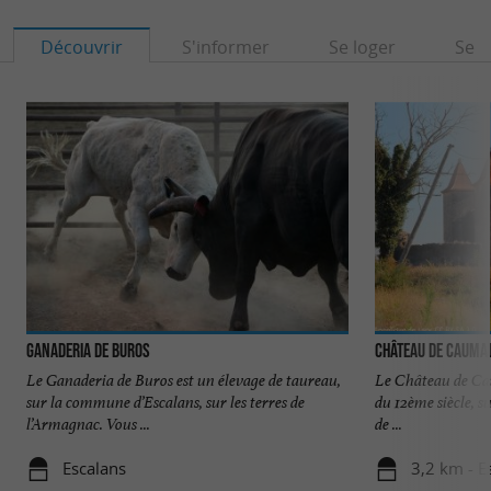
Découvrir
S'informer
Se loger
Se r
Ganaderia de Buros
Château de Cauma
Le Ganaderia de Buros est un élevage de taureau,
Le Château de Ca
sur la commune d’Escalans, sur les terres de
du 12ème siècle, s
l’Armagnac. Vous ...
de ...
Escalans
3,2 km - E