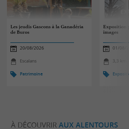
Les jeudis Gascons à la Ganadéria
Exposition p
de Buros
images
20/08/2026
01/08/2
Escalans
3,3 km 
Patrimoine
Exposit
À DÉCOUVRIR
AUX ALENTOURS