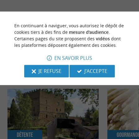
dernière mise à jour :
12/05/2026 à 10:39:24
En continuant à naviguer, vous autorisez le dépôt de
Source :
Crédit photo :
Sirtaqui
-
©ganadéria de Buros -
cookies tiers à des fins de
mesure d'audience
.
Certaines pages du site proposent des
vidéos
dont
CC BY-NC-ND 4.0
les plateformes déposent également des cookies.
EN SAVOIR PLUS
JE REFUSE
J'ACCEPTE
NOUS AVONS TESTÉ
POUR VOUS
Détente
Gourmand