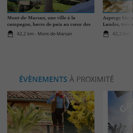
Mont-de-Marsan, une ville à la
Asperge blanc
campagne, havre de paix au cœur des
Landes, tréso
Landes
région
42,2 km - Mont-de-Marsan
42,2 km 
ÉVÈNEMENTS
À PROXIMITÉ