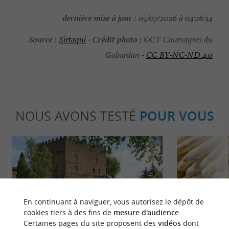
dernière mise à jour :
05/07/2026 à 04:26:34
Source :
Crédit photo :
Sirtaqui
-
©CT Coursayres du
Gabardan -
CC BY-NC-ND 4.0
NOUS AVONS TESTÉ
POUR VOUS
En continuant à naviguer, vous autorisez le dépôt de
Détente
Gourmand
cookies tiers à des fins de
mesure d'audience
.
Certaines pages du site proposent des
vidéos
dont