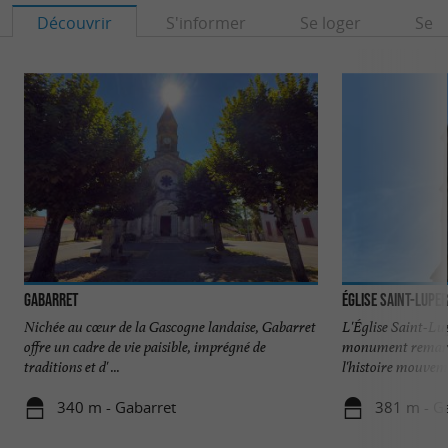
Découvrir
S'informer
Se loger
Se r
Gabarret
Église Saint-Lupe
Nichée au cœur de la Gascogne landaise, Gabarret
L'Église Saint-Lu
offre un cadre de vie paisible, imprégné de
monument remarq
traditions et d' ...
l'histoire mouveme
340 m - Gabarret
381 m - G