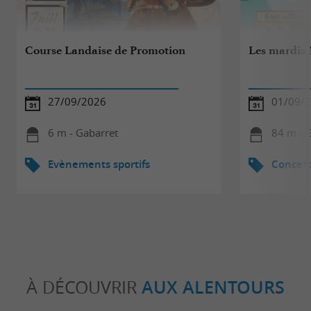
Course Landaise de Promotion
Les mardis 
27/09/2026
01/09/
6 m - Gabarret
84 m - 
Evènements sportifs
Concert
À DÉCOUVRIR
AUX ALENTOURS