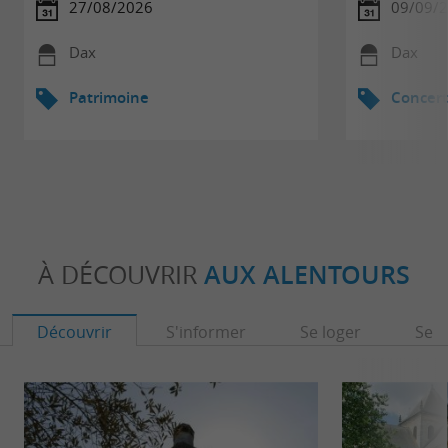
27/08/2026
09/09/
Dax
Dax
Patrimoine
Concert
À DÉCOUVRIR
AUX ALENTOURS
Découvrir
S'informer
Se loger
Se r