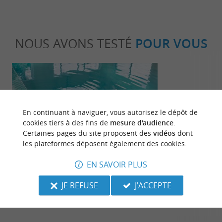
NOUS AVONS TESTÉ
POUR VOUS
En continuant à naviguer, vous autorisez le dépôt de
cookies tiers à des fins de
mesure d'audience
.
Certaines pages du site proposent des
vidéos
dont
Détente
Culturell
les plateformes déposent également des cookies.
EN SAVOIR PLUS
Les thermes et spas des Landes : entre
Les arènes et
sources miraculeuses et parenthèses
JE REFUSE
J'ACCEPTE
bien-être
129 m - Dax
129 m - 