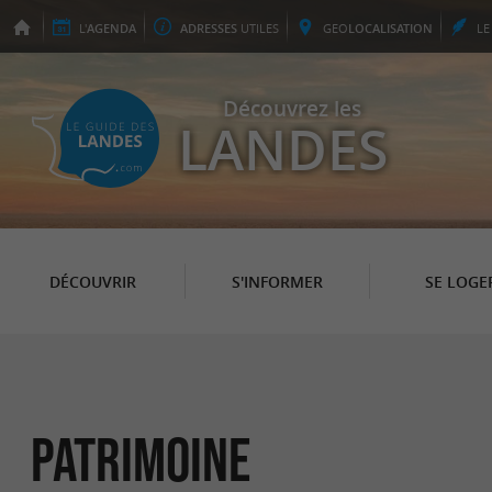
L'
AGENDA
ADRESSES
UTILES
GEO
LOCALISATION
L
Découvrez les
LANDES
DÉCOUVRIR
S'INFORMER
SE LOGE
Patrimoine