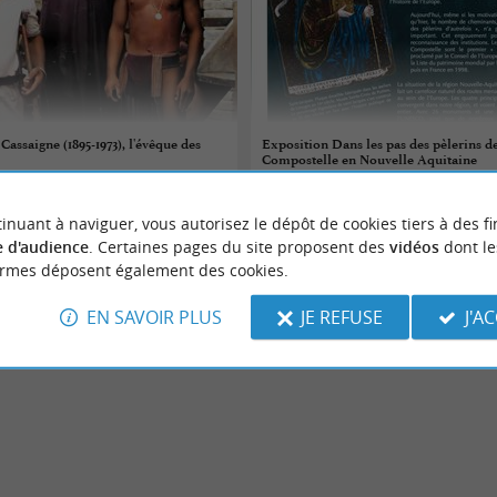
Cassaigne (1895-1973), l'évêque des
Exposition Dans les pas des pèlerins de
Compostelle en Nouvelle Aquitaine
 au 20/08/2026
23/07/2026 au 26/08/2026
inuant à naviguer, vous autorisez le dépôt de cookies tiers à des fi
n-Born
Pimbo
 d'audience
. Certaines pages du site proposent des
vidéos
dont le
ormes déposent également des cookies.
Patrimoine
EN SAVOIR PLUS
JE REFUSE
J'A