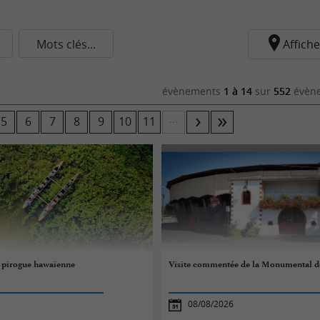
Mots clés...
Affiche
évènements
1 à 14
sur
552
évène
...
5
6
7
8
9
10
11
n pirogue hawaïenne
Visite commentée de la Monumental d
08/08/2026