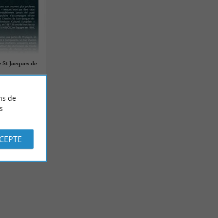
 St Jacques de
ns de
s
CCEPTE