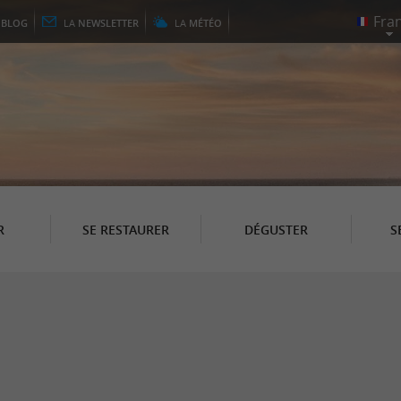
E
BLOG
LA
NEWSLETTER
LA
MÉTÉO
R
SE RESTAURER
DÉGUSTER
S