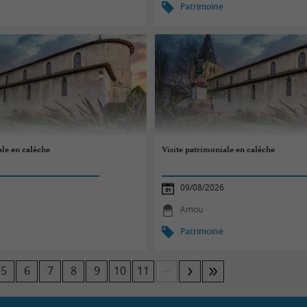
Patrimoine
ale en calèche
Visite patrimoniale en calèche
09/08/2026
Amou
Patrimoine
...
5
6
7
8
9
10
11