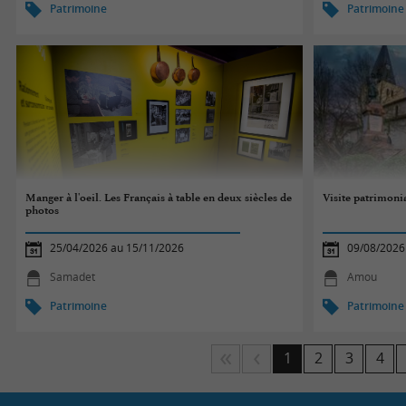
Patrimoine
Patrimoine
Manger à l'oeil. Les Français à table en deux siècles de
Visite patrimoni
photos
25/04/2026 au 15/11/2026
09/08/2026
Samadet
Amou
Patrimoine
Patrimoine
1
2
3
4