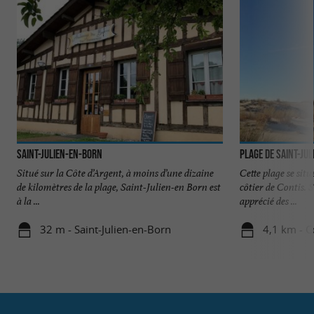
Saint-Julien-en-Born
Plage de Saint-Ju
Situé sur la Côte d’Argent, à moins d’une dizaine
Cette plage se sit
de kilomètres de la plage, Saint-Julien-en Born est
côtier de Contis. 
à la ...
apprécié des ...
32 m - Saint-Julien-en-Born
4,1 km - C