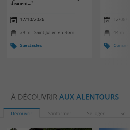
disaient..."
17/10/2026
12/08/
39 m - Saint-Julien-en-Born
44 m - S
Spectacles
Concert
À DÉCOUVRIR
AUX ALENTOURS
Découvrir
S'informer
Se loger
Se r