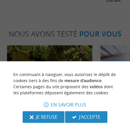
NOUS AVONS TESTÉ
POUR VOUS
En continuant à naviguer, vous autorisez le dépôt de
cookies tiers à des fins de
mesure d'audience
.
Certaines pages du site proposent des
vidéos
dont
Sportive
Détente
les plateformes déposent également des cookies.
EN SAVOIR PLUS
Descente insolite du Courant de Contis
Camping Homa
en Canoë
Vacances en f
JE REFUSE
J'ACCEPTE
8,2 km - Contis
8,6 km - L