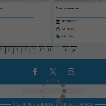
er
Marché saisonnier
06/08/2026
Mimizan
Marchés
...
5
6
7
8
9
10
11
NOS AUTRES GUIDES RÉGIONAUX EN FRANCE