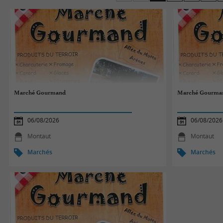
ou la Madeleine de Dax pour le dessert, ils raviront t
Bonne visite sur les marchés des Landes !
Marché Gourmand
Marché Gourma
06/08/2026
06/08/2026
Montaut
Montaut
Marchés
Marchés