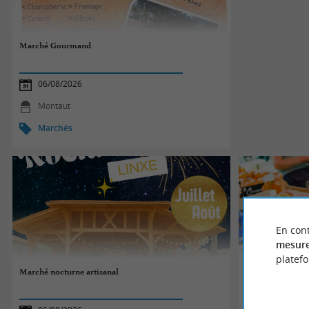
Marché Gourmand
06/08/2026
Montaut
Marchés
En cont
mesure
platef
Marché nocturne artisanal
L'été de la Halle 