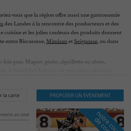
aviez-vous que la région offre aussi une gastronomie
és
des Landes à la rencontre des producteurs et des
e cuisine et les jolies couleurs des produits donnent
te entre Biscarosse,
Mimizan
et
Seignosse
, ou dans
e gras. Magret, gésier, aiguillette ou abats,
nde, le bœuf de Chalosse est une valeur sûre avec
s grand plaisir de vos papilles. Rapprochez-vous de
licieux avec un filet de citron ou de la mayonnaise.
its sont de première fraîcheur, vendus avec des
r la carte
PROPOSER UN ÉVÈNEMENT
dans les Landes ?
n
o
t
e
c
o
u
p
e
c
o
e
u
ments au total
Rapprochez-vous des producteurs de Floc de
r
d
r
jeuner. Servis avec de la garbure, du pastis landais