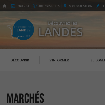
L'
AGENDA
ADRESSES
UTILES
GEO
LOCALISATION
L
Découvrez les
LANDES
DÉCOUVRIR
S'INFORMER
SE LOGE
Marchés