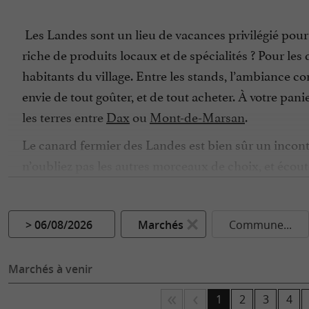
Les Landes sont un lieu de vacances privilégié pour 
riche de produits locaux et de spécialités ? Pour les
habitants du village. Entre les stands, l’ambiance c
envie de tout goûter, et de tout acheter. À votre pa
les terres entre
Dax
ou
Mont-de-Marsan
.
Le canard fermier des Landes est bien sûr un inconto
n’oubliez pas les autres morceaux de choix, et écout
son côté persillé et sa texture qui fond dans la bou
l’océan, les produits de la mer se retrouvent sur les 
Amateur de poisson, ne manquez pas le
marché aux
> 06/08/2026
Marchés
Commune...
conseils et des recettes pour vous régaler. Pourquoi
Marchés à venir
Lieu de vie et de rencontre, les marchés sont souv
Gascogne, de vin de Chalosse ou d’Armagnac pour les 
1
2
3
4