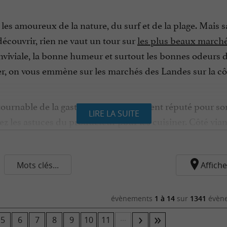
les amoureux de la nature, du surf et de la plage. Mais s
 découvrir, rien ne vaut un tour sur
les plus beaux march
onviviale, la bonne humeur et surtout les bonnes odeurs d
nier, on vous emmène sur les marchés des Landes sur la cô
urnable de la gastronomie, notamment réputé pour son foi
LIRE LA SUITE
ez les astuces du producteur pour les cuisiner. Côté via
che, une viande IGP qui est aussi Label Rouge pour le plu
stands avec les huîtres d’Hossegor et les fruits de mer dé
 poissons au pied des bateaux à Cap-Breton
! Les produ
Mots clés...
Affiche
 ne pas les accompagner d’asperges des sables cultivées 
évènements
1 à 14
sur
1341
évène
ent synonymes de partage et d’apéro en fin de matinée. 
déguster, et repartir avec quelques bouteilles pour le dé
...
5
6
7
8
9
10
11