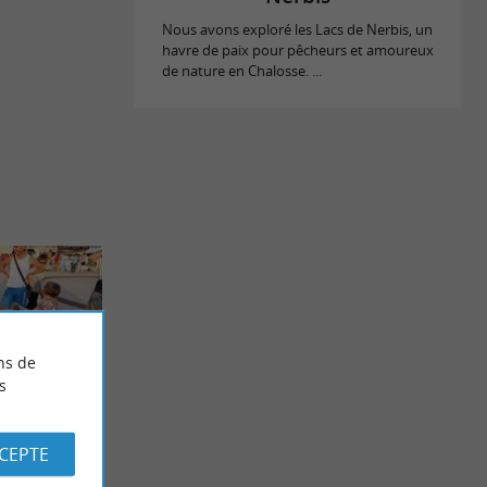
Nous avons exploré les Lacs de Nerbis, un
havre de paix pour pêcheurs et amoureux
de nature en Chalosse. ...
ns de
s
CCEPTE