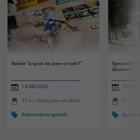
Soirée "à quoi on joue ce soir?"
Spectacle "F
disaient..."
13/08/2026
17/10/
37 m - Saint-Julien-en-Born
51 m - S
Evènements sportifs
Spectac