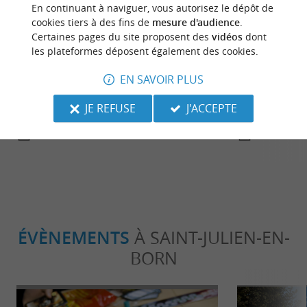
En continuant à naviguer, vous autorisez le dépôt de
cookies tiers à des fins de
mesure d'audience
.
Certaines pages du site proposent des
vidéos
dont
Sportive
Détente
les plateformes déposent également des cookies.
EN SAVOIR PLUS
Descente insolite du Courant de Contis
Camping Homa
JE REFUSE
J'ACCEPTE
en Canoë
Vacances en f
8,3 km - Contis
8,7 km - L
ÉVÈNEMENTS
À SAINT-JULIEN-EN-
BORN