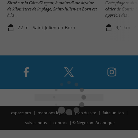
Situé sur la Côte d’Argent, à moins d’une dizaine
Cette plage se sit
de kilomètres de la plage, Saint-Julien-en Born est
côtier de Contis. 
à la ...
apprécié des ...
72 m - Saint-Julien-en-Born
4,1 km - C
espace pro
mentions légales
plan du site
faire un lien
suivez-nous
contact
©
Negocom Atlantique