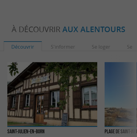
À DÉCOUVRIR
AUX ALENTOURS
Découvrir
S'informer
Se loger
Se r
Saint-Julien-en-Born
Plage de Saint-Ju