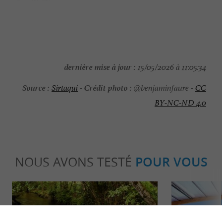
dernière mise à jour :
15/05/2026 à 11:05:34
Source :
Crédit photo :
Sirtaqui
-
@benjaminfaure -
CC
BY-NC-ND 4.0
NOUS AVONS TESTÉ
POUR VOUS