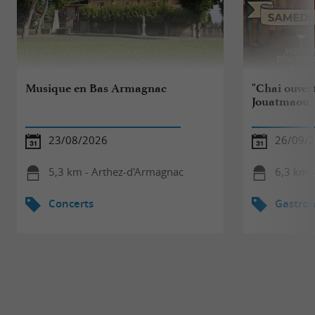
Musique en Bas Armagnac
"Chai ouver
Jouatmaou
23/08/2026
26/09/
5,3 km - Arthez-d'Armagnac
6,3 km -
Concerts
Gastro