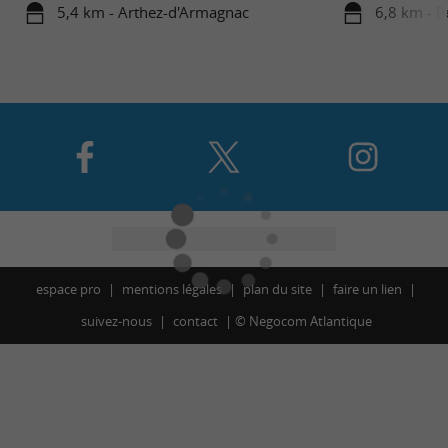
5,4 km - Arthez-d'Armagnac
6,8 km - P
espace pro
mentions légales
plan du site
faire un lien
suivez-nous
contact
©
Negocom Atlantique