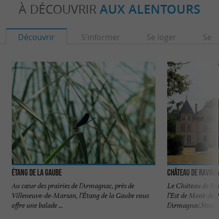
À DÉCOUVRIR
AUX ALENTOURS
Découvrir
S'informer
Se loger
Se r
Étang de la Gaube
Château de Ravig
Au cœur des prairies de l’Armagnac, près de
Le Château de Rav
Villeneuve-de-Marsan, l’Étang de la Gaube vous
l’Est de Mont-de-M
offre une balade ...
l’Armagnac.Vous ..