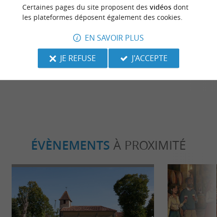
Certaines pages du site proposent des
vidéos
dont
Détente
Gourmand
les plateformes déposent également des cookies.
EN SAVOIR PLUS
Mont-de-Marsan, une ville à la
Asperge blanc
campagne, havre de paix au cœur des
Landes, tréso
JE REFUSE
J'ACCEPTE
Landes
région
22,3 km - Mont-de-Marsan
22,3 km 
ÉVÈNEMENTS
À PROXIMITÉ