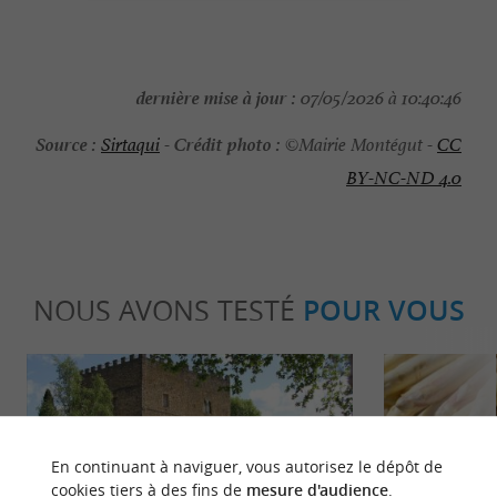
dernière mise à jour :
07/05/2026 à 10:40:46
Source :
Crédit photo :
Sirtaqui
-
©Mairie Montégut -
CC
BY-NC-ND 4.0
NOUS AVONS TESTÉ
POUR VOUS
En continuant à naviguer, vous autorisez le dépôt de
cookies tiers à des fins de
mesure d'audience
.