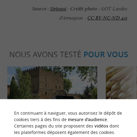
Source :
Crédit photo :
Sirtaqui
-
©OT Landes
d'Armagnac -
CC BY-NC-ND 4.0
NOUS AVONS TESTÉ
POUR VOUS
Détente
Gourmand
En continuant à naviguer, vous autorisez le dépôt de
cookies tiers à des fins de
mesure d'audience
.
Certaines pages du site proposent des
vidéos
dont
les plateformes déposent également des cookies.
Mont-de-Marsan, une ville à la
Asperge blanc