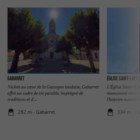
Gabarret
Église Saint-Lupe
Nichée au cœur de la Gascogne landaise, Gabarret
L'Église Saint-Lu
offre un cadre de vie paisible, imprégné de
monument remarq
traditions et d' ...
l'histoire mouveme
282 m - Gabarret
334 m - G