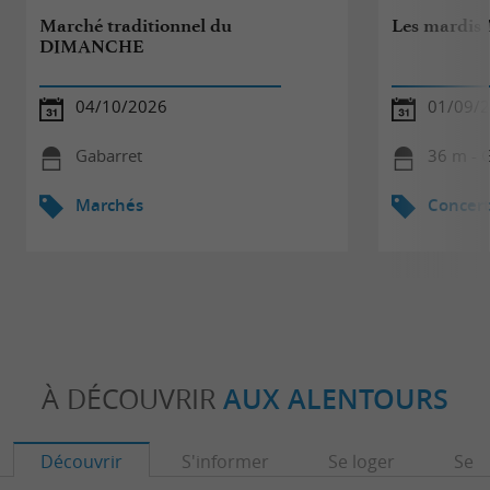
Marché traditionnel du
Les mardis 
DIMANCHE
04/10/2026
01/09/
Gabarret
36 m - 
Marchés
Concert
À DÉCOUVRIR
AUX ALENTOURS
Découvrir
S'informer
Se loger
Se r