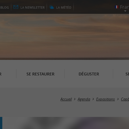
E
BLOG
LA
NEWSLETTER
LA
MÉTÉO
R
SE RESTAURER
DÉGUSTER
S
Accueil
Agenda
Expositions
Capb