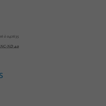
6 à 04:16:35
-NC-ND 4.0
S