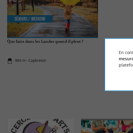
Séjours / Weekend
Familiale
Que faire dans les Landes quand il pleut ?
Les plus beaux 
détendre
En cont
mesure
884 m - Capbreton
884 m - Ca
platef