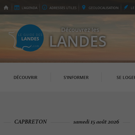
L'
AGENDA
ADRESSES
UTILES
GEO
LOCALISATION
L
Découvrez les
LANDES
DÉCOUVRIR
S'INFORMER
SE LOGE
CAPBRETON
samedi 15 août 2026