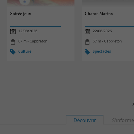
Soirée jeux
Chants Marins
12/08/2026
22/08/2026
67 m - Capbreton
67 m - Capbreton
Culture
Spectacles
Découvrir
S'informe