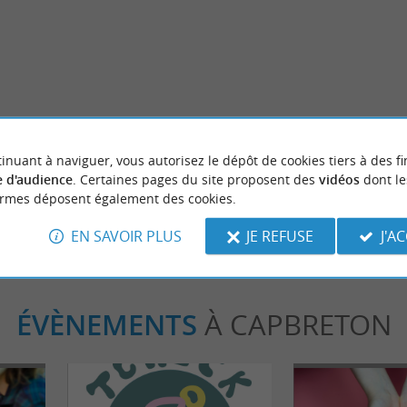
Séjours / Weekend
ports des Landes, parfaits pour se
Le Van Landais, un kit d’aménage
monter pour une Vanlife facilitée 
inuant à naviguer, vous autorisez le dépôt de cookies tiers à des fi
Landes
 d'audience
. Certaines pages du site proposent des
vidéos
dont le
pbreton
884 m - Capbreton
ormes déposent également des cookies.
EN SAVOIR PLUS
JE REFUSE
J'A
ÉVÈNEMENTS
À CAPBRETON