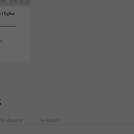
 l'Eglise
on
S
Se divertir
Se Réunir