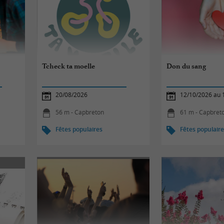
Tcheck ta moelle
Don du sang
20/08/2026
12/10/2026 au 
56 m - Capbreton
61 m - Capbret
Fêtes populaires
Fêtes populair