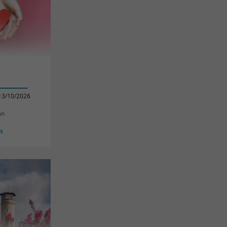
13/10/2026
on
es