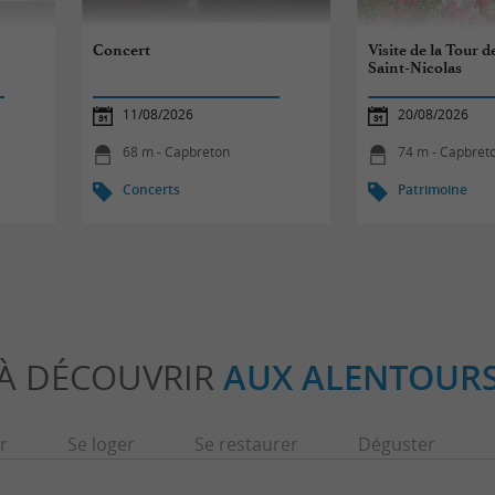
Concert
Visite de la Tour de
Saint-Nicolas
11/08/2026
20/08/2026
68 m - Capbreton
74 m - Capbret
Concerts
Patrimoine
À DÉCOUVRIR
AUX ALENTOUR
r
Se loger
Se restaurer
Déguster