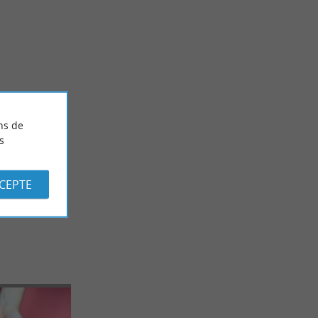
Incontournable
ment simple à
Les plus belles plages de Capbreton !
dans les
ns de
s
884 m - Capbreton
CCEPTE