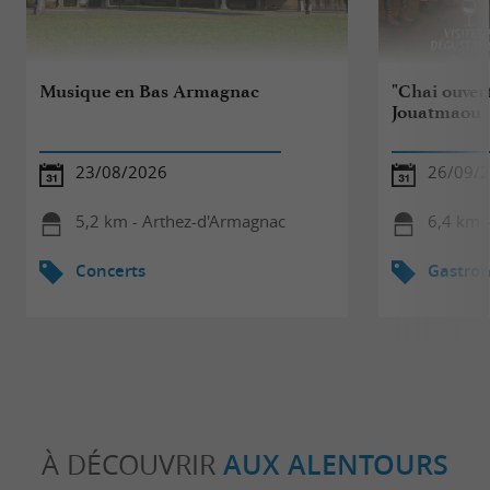
Musique en Bas Armagnac
"Chai ouver
Jouatmaou
23/08/2026
26/09/
5,2 km - Arthez-d'Armagnac
6,4 km -
Concerts
Gastro
À DÉCOUVRIR
AUX ALENTOURS