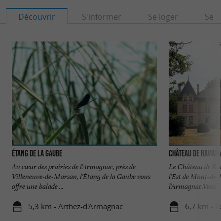
Découvrir
S'informer
Se loger
Se r
Étang de la Gaube
Château de Ravig
Au cœur des prairies de l’Armagnac, près de
Le Château de Rav
Villeneuve-de-Marsan, l’Étang de la Gaube vous
l’Est de Mont-de-M
offre une balade ...
l’Armagnac.Vous ..
5,3 km - Arthez-d'Armagnac
6,7 km - P