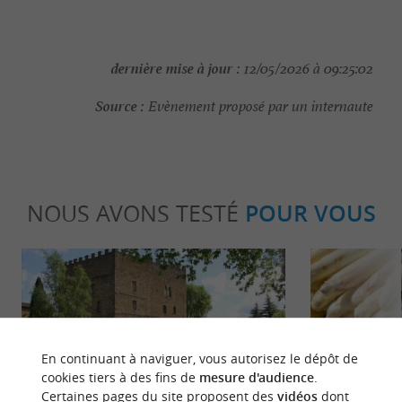
dernière mise à jour :
12/05/2026 à 09:25:02
Source :
Evènement proposé par un internaute
NOUS AVONS TESTÉ
POUR VOUS
En continuant à naviguer, vous autorisez le dépôt de
cookies tiers à des fins de
mesure d'audience
.
Détente
Gourmand
Certaines pages du site proposent des
vidéos
dont