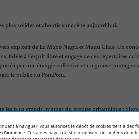
es plus solides et aboutis sur scène aujourd’hui.
univers explosif de La Mano Negra et Manu Chao. Un conc
s, fidèle à l’esprit libre et engagé de ces répertoires cult
portés par une énergie collective et un groove contagieu
 bouger le public du PomPom.
te les plus grands hymnes du groupe britannique : Shou
ead Over Heels…
inuant à naviguer, vous autorisez le dépôt de cookies tiers à des fi
 d'audience
. Certaines pages du site proposent des
vidéos
dont le