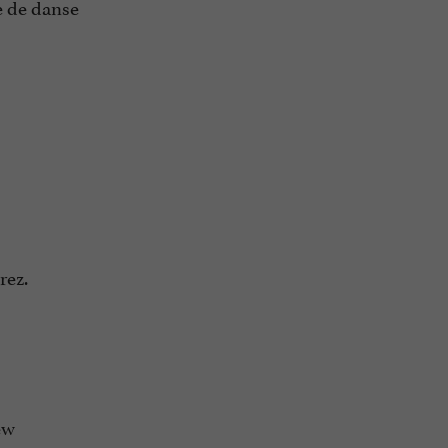
e de danse
rez.
ew