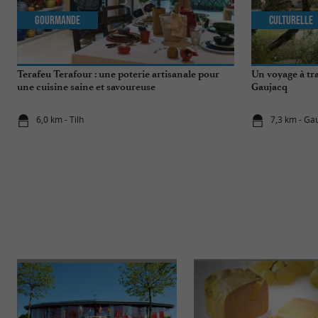
Gourmande
Culturelle
Terafeu Terafour : une poterie artisanale pour
Un voyage à tr
une cuisine saine et savoureuse
Gaujacq
6,0 km - Tilh
7,3 km - Ga