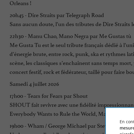
Orleans !
20h45 - Dire Straits par Telegraph Road
Sans aucun doute, l’un des tributes de Dire Straits l
22h30 - Manu Chao, Mano Negra par Me Gustas tù
Me Gusta Tu est le seul tribute français dédié à l’
d’énergie brute, entre rock, punk, ska et rythmes latin
scène, les classiques s’enchaînent sans temps mort, 
concert festif, rock et fédérateur, taillé pour faire
Samedi 4 juillet 2026
17h00 - Tears for Fears par Shout
SHOUT fait revivre avec une fidélité impressionnan
Everybody Wants to Rule the World, Mad World, H
En cont
19h00 - Wham / George Michael par Steve Mitchell
mesure