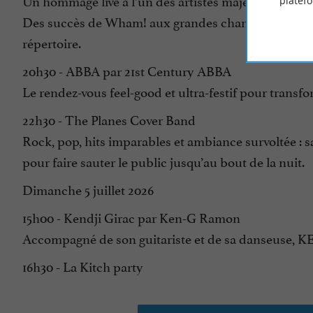
Un hommage live à l’un des artistes majeurs des anné
platef
Des succès de Wham! aux grandes chansons solo de G
répertoire.
20h30 - ABBA par 21st Century ABBA
Le rendez-vous feel-good et ultra-festif pour transfo
22h30 - The Planes Cover Band
Rock, pop, hits imparables et ambiance survoltée : s
pour faire sauter le public jusqu’au bout de la nuit.
Dimanche 5 juillet 2026
15h00 - Kendji Girac par Ken-G Ramon
Accompagné de son guitariste et de sa danseuse, KE
16h30 - La Kitch party