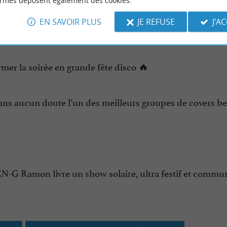
es 80 et 90.
ormes déposent également des cookies.
eorge Michael, le spectacle traverse toutes les facette
EN SAVOIR PLUS
JE REFUSE
J'A
rmer la soirée en grande fête disco 🔥
ans aucun doute l’un des meilleurs groupes de covers belg
N-G Ramon livre un show solaire, ultra festif et commun