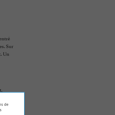
entré
es. Sur
x. Un
t,
ns de
s