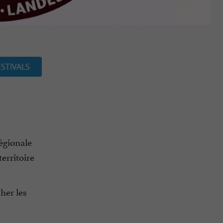
ESTIVALS
régionale
erritoire
her les