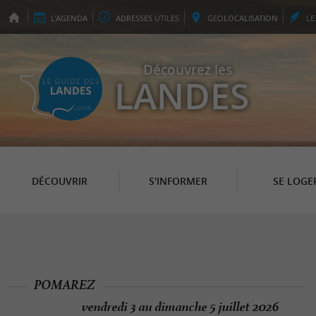
L'
AGENDA
ADRESSES
UTILES
GEO
LOCALISATION
L
Découvrez les
LANDES
DÉCOUVRIR
S'INFORMER
SE LOGE
POMAREZ
vendredi 3 au dimanche 5 juillet 2026