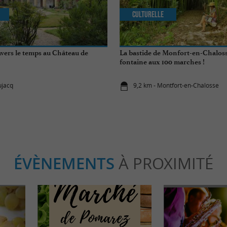
Culturelle
avers le temps au Château de
La bastide de Monfort-en-Chaloss
fontaine aux 100 marches !
ujacq
9,2 km - Montfort-en-Chalosse
ÉVÈNEMENTS
À PROXIMITÉ