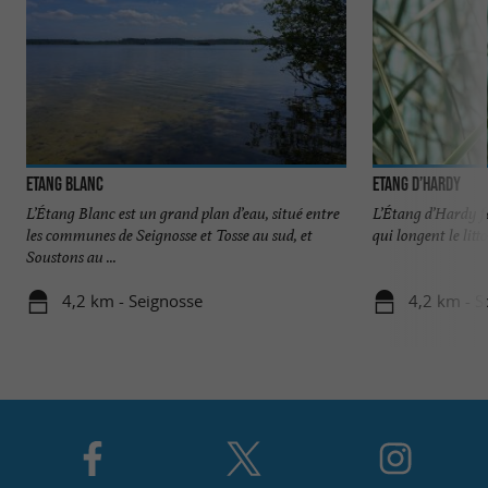
Etang Blanc
Etang d’Hardy
L’Étang Blanc est un grand plan d’eau, situé entre
L’Étang d’Hardy fai
les communes de Seignosse et Tosse au sud, et
qui longent le litt
Soustons au ...
4,2 km - Seignosse
4,2 km - S