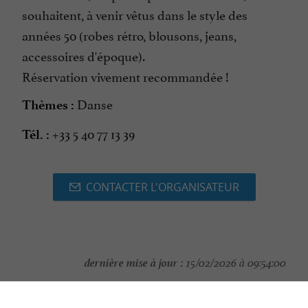
souhaitent, à venir vêtus dans le style des
années 50 (robes rétro, blousons, jeans,
accessoires d'époque).
Réservation vivement recommandée !
Danse
Thèmes :
+33 5 40 77 13 39
Tél. :
CONTACTER L'ORGANISATEUR
dernière mise à jour :
15/02/2026 à 09:54:00
Source :
Crédit photo :
Sirtaqui
-
C -
CC BY-NC-ND 4.0