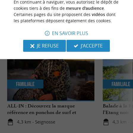
En continuant à naviguer, vous autorisez le dépôt de
cookies tiers à des fins de
mesure d'audience
.
Certaines pages du site proposent des
vidéos
dont
les plateformes déposent également des cookies.
NOUS AVONS TESTÉ
POUR VOUS
EN SAVOIR PLUS
JE REFUSE
J'ACCEPTE
Familiale
Familiale
ALL-IN : Découvrez la marque
Balade à la R
référence en ponchos de surf et
l’Etang noir
accessoires de sports nautiques !
4,3 km - Seignosse
4,3 km - 