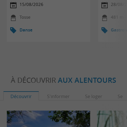
15/08/2026
28/08/2
Tosse
481 m -
Danse
Gastro
À DÉCOUVRIR
AUX ALENTOURS
Découvrir
S'informer
Se loger
Se r