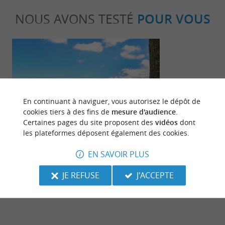
NOUS AVONS TESTÉ
POUR VOUS
En continuant à naviguer, vous autorisez le dépôt de
cookies tiers à des fins de
mesure d'audience
.
Sportive
Culturell
Certaines pages du site proposent des
vidéos
dont
les plateformes déposent également des cookies.
Faire du vélo dans les Landes : pistes
Balade insoli
EN SAVOIR PLUS
cyclables et voies vertes !
courant d’Hu
JE REFUSE
J'ACCEPTE
190 m - Léon
190 m - L