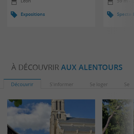
Léon
59 m - 
Expositions
Spectac
À DÉCOUVRIR
AUX ALENTOURS
Découvrir
S'informer
Se loger
Se r