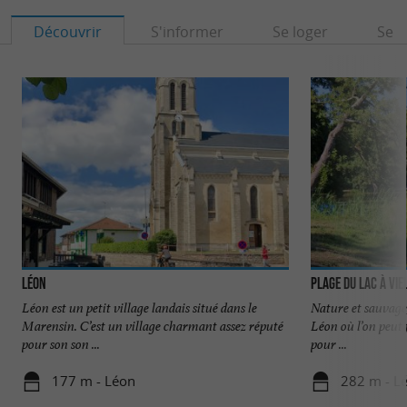
Découvrir
S'informer
Se loger
Se r
Léon
Plage du Lac à Vie
Léon est un petit village landais situé dans le
Nature et sauvage, 
Marensin. C’est un village charmant assez réputé
Léon où l’on peut f
pour son son ...
pour ...
177 m - Léon
282 m - L