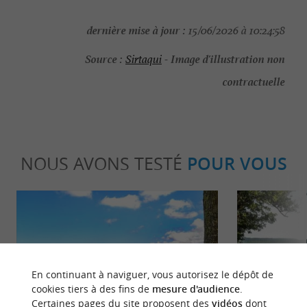
dernière mise à jour :
15/06/2026 à 10:24:58
Source :
Image d'illustration non
Sirtaqui
-
contractuelle
NOUS AVONS TESTÉ
POUR VOUS
En continuant à naviguer, vous autorisez le dépôt de
cookies tiers à des fins de
mesure d'audience
.
Sportive
Culturell
Certaines pages du site proposent des
vidéos
dont