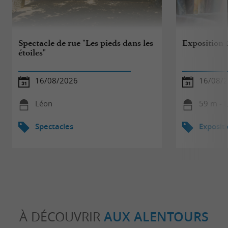
Spectacle de rue "Les pieds dans les
Exposition 
étoiles"
16/08/2026
16/08/
Léon
59 m - 
Spectacles
Exposit
À DÉCOUVRIR
AUX ALENTOURS