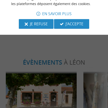
les plateformes déposent également des cookies.
Faire du vélo dans les Landes : pistes
Balade insoli
EN SAVOIR PLUS
cyclables et voies vertes !
courant d’Hu
JE REFUSE
J'ACCEPTE
166 m - Léon
166 m - L
ÉVÈNEMENTS
À LÉON