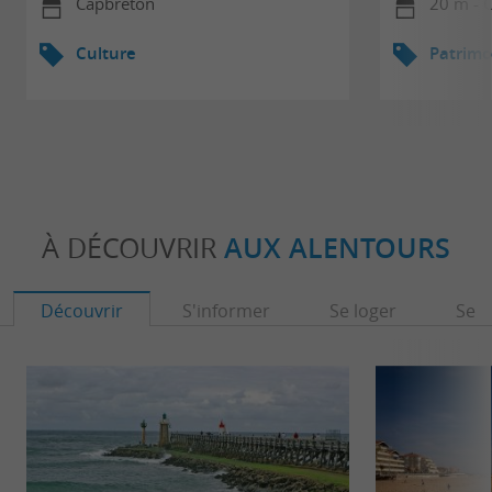
Capbreton
20 m - 
Culture
Patrimo
À DÉCOUVRIR
AUX ALENTOURS
Découvrir
S'informer
Se loger
Se r