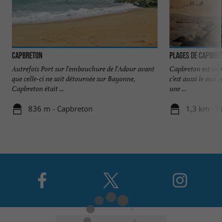
Capbreton
Plages de Capbre
Autrefois Port sur l'embouchure de l'Adour avant
Capbreton est une 
que celle-ci ne soit détournée sur Bayonne,
c’est aussi le seul 
Capbreton était ...
une ...
836 m - Capbreton
1,3 km - 