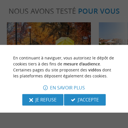
NOUS AVONS TESTÉ
POUR VOUS
En continuant à naviguer, vous autorisez le dépôt de
cookies tiers à des fins de
mesure d'audience
.
Séjours / Weekend
Familiale
Certaines pages du site proposent des
vidéos
dont
les plateformes déposent également des cookies.
Que faire dans les Landes quand il
Les plus beau
EN SAVOIR PLUS
pleut ?
parfaits pour
JE REFUSE
J'ACCEPTE
836 m - Capbreton
836 m - C