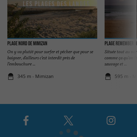
Plage Nord de Mimizan
Plage Remember M
On y va plutôt pour surfer et pêcher que pour se
Située tout au nor
baigner, d’ailleurs c’est interdit près de
comme ça qu’on l’ap
l’embouchure ...
sauvage et ...
345 m - Mimizan
595 m - M