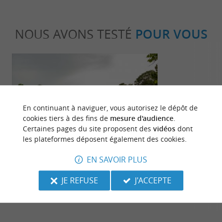
NOUS AVONS TESTÉ
POUR VOUS
En continuant à naviguer, vous autorisez le dépôt de
cookies tiers à des fins de
mesure d'audience
.
Familiale
Incontour
Certaines pages du site proposent des
vidéos
dont
les plateformes déposent également des cookies.
EN SAVOIR PLUS
Le Top des activités gratuites à faire
Le Top 10 des
avec les enfants dans les Landes !
vacances à M
JE REFUSE
J'ACCEPTE
5,9 km - Mimizan
5,9 km - 