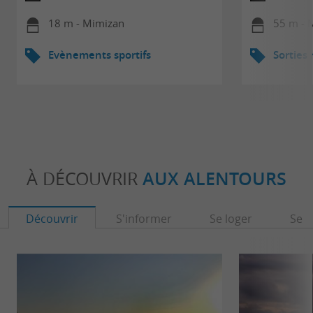
18 m - Mimizan
55 m - 
Evènements sportifs
Sorties
À DÉCOUVRIR
AUX ALENTOURS
Découvrir
S'informer
Se loger
Se r