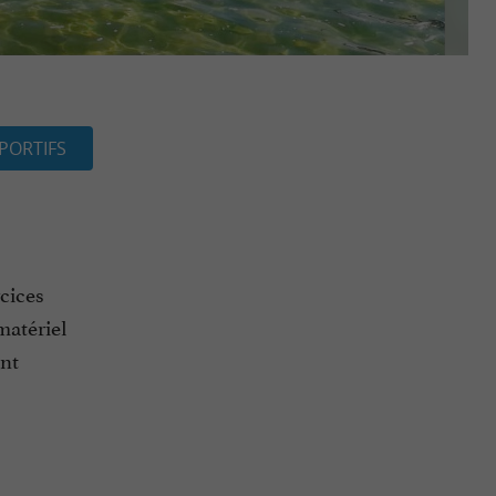
PORTIFS
cices
matériel
ent