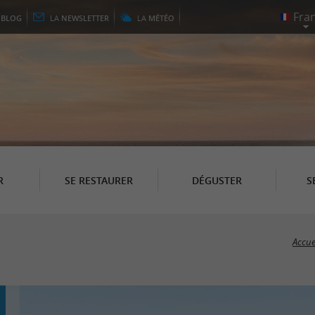
E
BLOG
LA
NEWSLETTER
LA
MÉTÉO
R
SE RESTAURER
DÉGUSTER
S
Accue