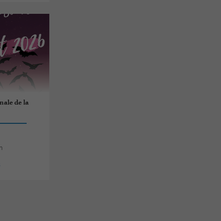
nale de la
n
s