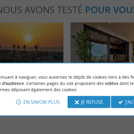
NOUS AVONS TESTÉ
POUR VOU
able
Détente
inuant à naviguer, vous autorisez le dépôt de cookies tiers à des fi
 d'audience
. Certaines pages du site proposent des
vidéos
dont le
ormes déposent également des cookies.
hoses à faire en vacances à
Le Clos de Gascogne, votre nouvel
dans les Landes à Labouheyre
EN SAVOIR PLUS
JE REFUSE
J'A
mizan
5,1 km - Mimizan