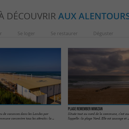
À DÉCOUVRIR
AUX ALENTOUR
r
Se loger
Se restaurer
Déguster
Plage Remember Mimizan
ieu de vacances dans les Landes par
Située tout au nord de la commune, c’est a
mmune concentre tous les attraits : la ...
l’appelle : la plage Nord. Elle est sauvage et ..