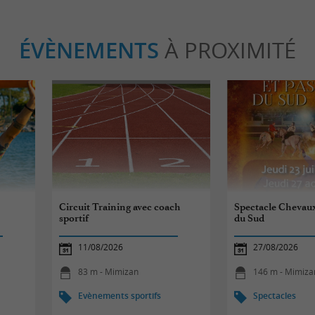
ÉVÈNEMENTS
À PROXIMITÉ
Circuit Training avec coach
Spectacle Chevaux
sportif
du Sud
11/08/2026
27/08/2026
83 m - Mimizan
146 m - Mimiza
Evènements sportifs
Spectacles