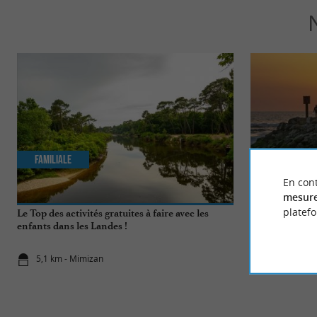
Familiale
Incontourn
En cont
mesure
platef
Le Top des activités gratuites à faire avec les
Le Top 10 des c
enfants dans les Landes !
Mimizan !
5,1 km - Mimizan
5,1 km - Mi