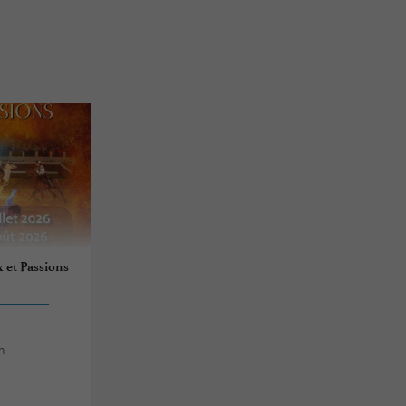
 et Passions
n