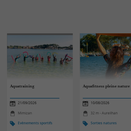
Aquatraining
Aquafitness pleine nature
21/09/2026
10/08/2026
Mimizan
32 m - Aureilhan
Evènements sportifs
Sorties natures