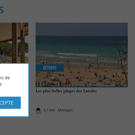
S
Détente
ns de
s
le adresse
Les plus belles plages des Landes
CCEPTE
5,1 km - Mimizan