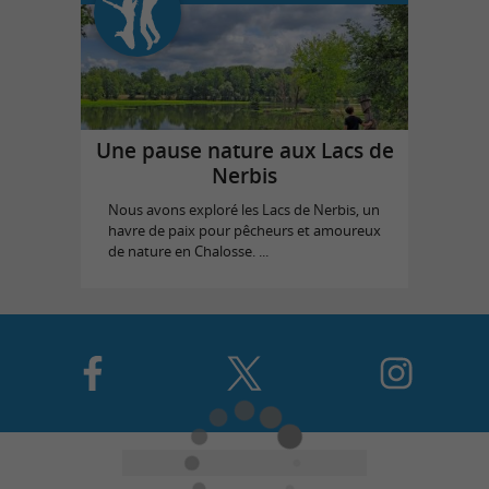
Une pause nature aux Lacs de
Nerbis
Nous avons exploré les Lacs de Nerbis, un
havre de paix pour pêcheurs et amoureux
de nature en Chalosse. ...