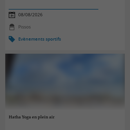
08/08/2026
Pissos
Evènements sportifs
Hatha Yoga en plein air