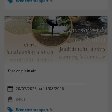
Evènements sportifs
Yoga en plein air
20/07/2026 au 11/08/2026
Bélus
Evènements sportifs