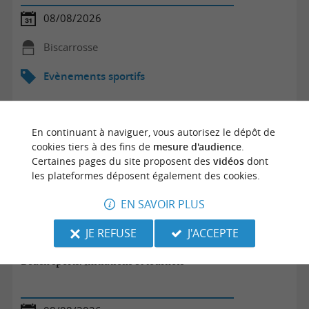
08/08/2026
Biscarrosse
Evènements sportifs
En continuant à naviguer, vous autorisez le dépôt de
cookies tiers à des fins de
mesure d'audience
.
Certaines pages du site proposent des
vidéos
dont
les plateformes déposent également des cookies.
EN SAVOIR PLUS
JE REFUSE
J'ACCEPTE
Beach sports: Initiations et tournois