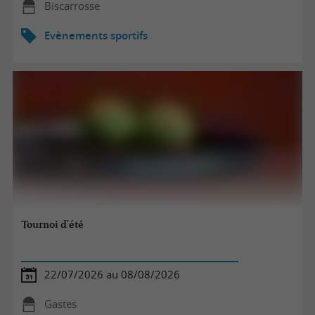
Biscarrosse
Evènements sportifs
Tournoi d'été
22/07/2026 au 08/08/2026
Gastes