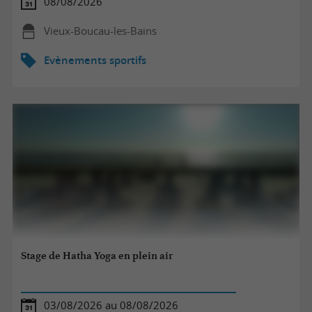
08/08/2026
Vieux-Boucau-les-Bains
Evènements sportifs
Stage de Hatha Yoga en plein air
03/08/2026 au 08/08/2026