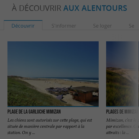
À DÉCOUVRIR
AUX ALENTOURS
Découvrir
S'informer
Se loger
Se r
Plage de la Garluche Mimizan
Plages de Mimiza
Les chiens sont autorisés sur cette plage, qui est
Mimizan, c’est le 
située de manière centrale par rapport à la
par excellence. C
station. On y ...
attraits : la ...