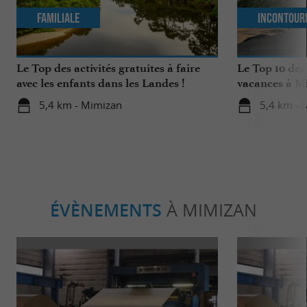
Familiale
Incontour
Le Top des activités gratuites à faire
Le Top 10 des
avec les enfants dans les Landes !
vacances à M
5,4 km - Mimizan
5,4 km - 
ÉVÈNEMENTS
À MIMIZAN