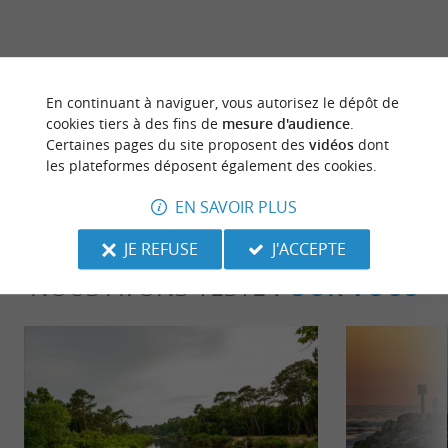
dernière mise à jour :
29/06/2026 à 11:56:24
En continuant à naviguer, vous autorisez le dépôt de
cookies tiers à des fins de
mesure d'audience
.
Source :
Crédit photo :
Sirtaqui
-
oit mimizan -
CC BY-
Certaines pages du site proposent des
vidéos
dont
les plateformes déposent également des cookies.
NC-ND 4.0
EN SAVOIR PLUS
JE REFUSE
J'ACCEPTE
NOUS AVONS TESTÉ
POUR VOUS