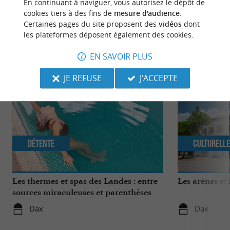
En continuant à naviguer, vous autorisez le dépôt de
cookies tiers à des fins de
mesure d'audience
.
Certaines pages du site proposent des
vidéos
dont
les plateformes déposent également des cookies.
NOUS AVONS TESTÉ
POUR VOUS
EN SAVOIR PLUS
JE REFUSE
J'ACCEPTE
Détente
Culturell
Les thermes et spas des Landes : entre
Les arènes et
sources miraculeuses et parenthèses
bien-être
Dax
Dax