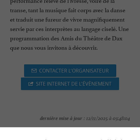
performance relève de l’ivresse, voire de la
transe, tant la musique fait corps avec la danse
et traduit une fureur de vivre magnifiquement
servie par ces interprètes au langage ciselé. Une
programmation des Amis du Théâtre de Dax
que nous vous invitons à découvrir.
CONTACTER L'ORGANISATEUR
SITE INTERNET DE L'ÉVÈNEMENT
dernière mise à jour :
12/11/2025 à 03:48:04
Source :
Evènement proposé par un internaute