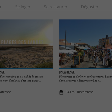
r
Se loger
Se restaurer
Déguster
osse
Biscarrosse
d’un camping et au sud de la station
Biscarrosse se divise en trois secteurs : Biscar
 nom l’indique, c’est une plage ...
dans les terres ; Biscarrosse-Lac ; ...
carrosse
343 m - Biscarrosse