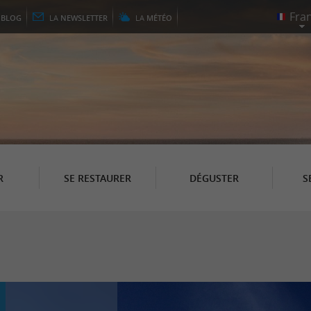
E
BLOG
LA
NEWSLETTER
LA
MÉTÉO
R
SE RESTAURER
DÉGUSTER
S