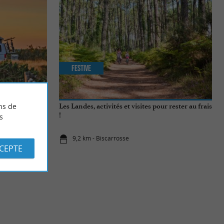
Festive
ns de
Les Landes, activités et visites pour rester au frais
!
s
9,2 km - Biscarrosse
CCEPTE