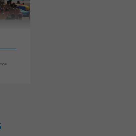
osse
S