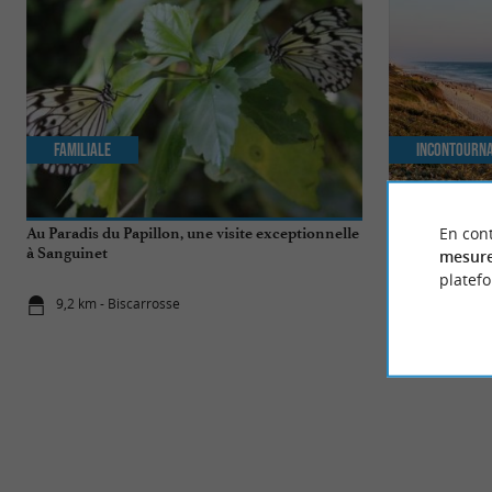
Familiale
Incontourn
En cont
Au Paradis du Papillon, une visite exceptionnelle
Top 10 des cho
à Sanguinet
Biscarrosse
mesure
platef
9,2 km - Biscarrosse
9,2 km - Bi