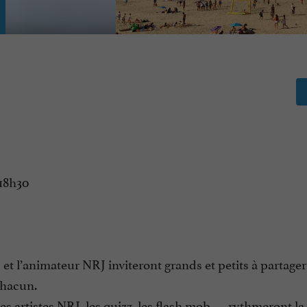
 18h30
et l’animateur NRJ inviteront grands et petits à partager
chacun.
es artistes NRJ, les quizz, les flash mob, … rythmeront la