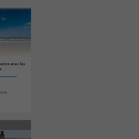
ontre avec les
s
osse