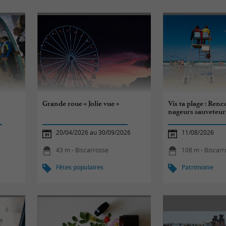
Grande roue « Jolie vue »
Vis ta plage : Renc
nageurs sauveteur
20/04/2026 au 30/09/2026
11/08/2026
43 m - Biscarrosse
108 m - Biscarr
Fêtes populaires
Patrimoine