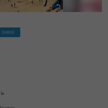
DANSE
 le
 journée.