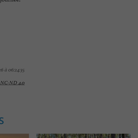
6 à 06:24:35
-NC-ND 4.0
S