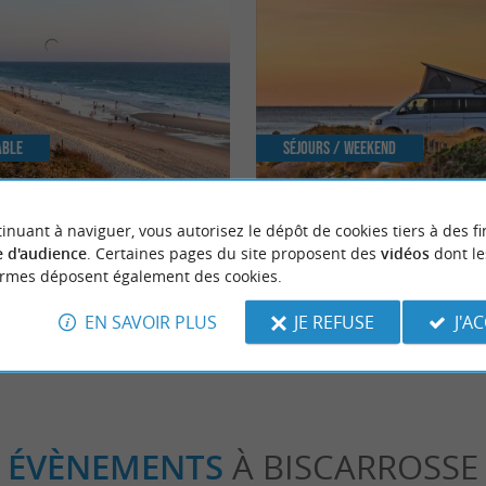
able
Séjours / Weekend
inuant à naviguer, vous autorisez le dépôt de cookies tiers à des fi
ses incontournables à faire à
La Van Life dans les Landes
 d'audience
. Certaines pages du site proposent des
vidéos
dont le
ormes déposent également des cookies.
scarrosse
9,2 km - Biscarrosse
EN SAVOIR PLUS
JE REFUSE
J'A
ÉVÈNEMENTS
À BISCARROSSE