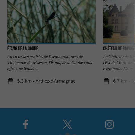
Étang de la Gaube
Château de Ravig
Au cœur des prairies de l’Armagnac, près de
Le Château de Rav
Villeneuve-de-Marsan, l’Étang de la Gaube vous
l’Est de Mont-de-M
offre une balade ...
l’Armagnac.Vous ..
5,3 km - Arthez-d'Armagnac
6,7 km - P