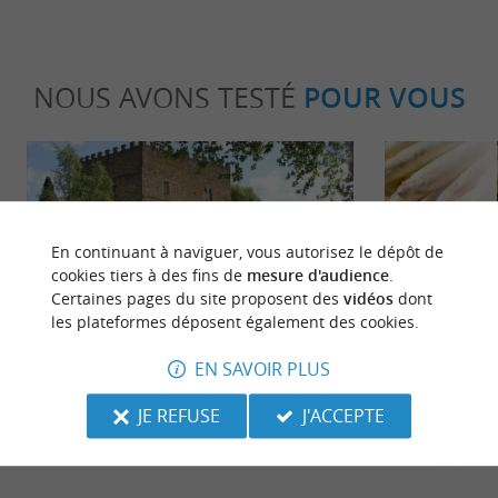
NOUS AVONS TESTÉ
POUR VOUS
En continuant à naviguer, vous autorisez le dépôt de
cookies tiers à des fins de
mesure d'audience
.
Certaines pages du site proposent des
vidéos
dont
Détente
Gourmand
les plateformes déposent également des cookies.
EN SAVOIR PLUS
Mont-de-Marsan, une ville à la
Asperge blanc
campagne, havre de paix au cœur des
Landes, tréso
JE REFUSE
J'ACCEPTE
Landes
région
22,2 km - Mont-de-Marsan
22,2 km 