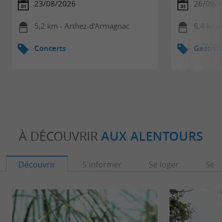
23/08/2026
26/09/
5,2 km - Arthez-d'Armagnac
6,4 km -
Concerts
Gastro
À DÉCOUVRIR
AUX ALENTOURS
Découvrir
S'informer
Se loger
Se r