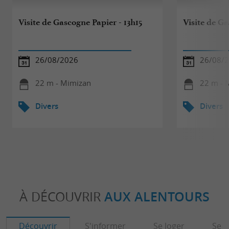
Visite de Gascogne Papier - 13h15
Visite de Ga
26/08/2026
26/08/
22 m - Mimizan
22 m - 
Divers
Divers
À DÉCOUVRIR
AUX ALENTOURS
Découvrir
S'informer
Se loger
Se r