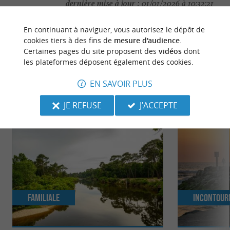
dernière mise à jour :
01/01/2026 à 10:32:21
Source :
Crédit photo :
Sirtaqui
-
mediatheque mimizan -
En continuant à naviguer, vous autorisez le dépôt de
CC BY-NC-ND 4.0
cookies tiers à des fins de
mesure d'audience
.
Certaines pages du site proposent des
vidéos
dont
les plateformes déposent également des cookies.
EN SAVOIR PLUS
NOUS AVONS TESTÉ
POUR VOUS
JE REFUSE
J'ACCEPTE
Familiale
Incontour